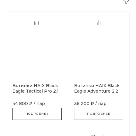
Ботинки HAIX Black
Ботинки HAIX Black
Eagle Tactical Pro 2.1
Eagle Adventure 2.2
GTX Mid, black
GTX Mid, Graphite-
Silver
44 800 ₽
/
пар
36 200 ₽
/
пар
ПОДРОБНЕЕ
ПОДРОБНЕЕ