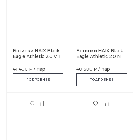
Ботинки HAIX Black
Ботинки HAIX Black
Eagle Athletic 2.0 V T
Eagle Athletic 2.0 N
High Sidezipper,
GTX Mid, brown
desert
41 400 ₽
/
пар
40 300 ₽
/
пар
ПОДРОБНЕЕ
ПОДРОБНЕЕ