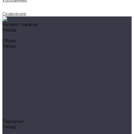
Избранные
Сравнение
Каталог товаров
Назад
Каталог товаров
Обувь
Назад
Обувь
AIGLE
BAFFIN
BEKINA
CHIRUCA
NATIVE
HAIX
HL
HUNTLANDIA
LOWA
POLYVER
SPIRALE
NORA
Перчатки
Назад
Перчатки