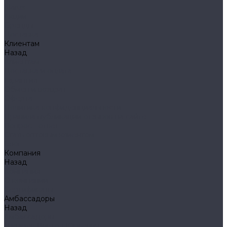
Klarus
Акции
Бренды
Доставка
Клиентам
Назад
Клиентам
Доставка и оплата
Гарантия
Обмен и возврат
Оферта
Политика конфиденциальности
Правила публикации отзывов на сайте
Вопрос - ответ
Стать оптовым клиентом
Блог
Компания
Назад
Компания
О компании
Сертификаты
Амбассадоры
Назад
Амбассадоры
Лазарев Виктор Юрьевич