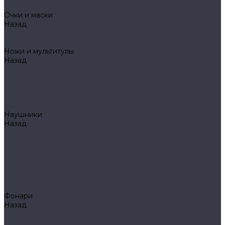
Mechanix
Очки и маски
Назад
Очки и маски
WileyX
Ножи и мультитулы
Назад
Ножи и мультитулы
HL
Leatherman
Morakniv
Opinel
Наушники
Назад
Наушники
Peltor
Earmor
FCS AMP
Sordin
HL by ZOHAN
Impact Sport
Фонари
Назад
Фонари
Petzl