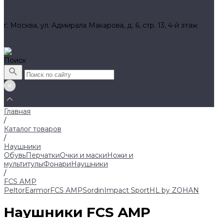
Вакансии
Контакты
г. Москва, ул. Адмирала Макарова, д. 6, стр. 13, 4-й этаж
8 (800) 700 52 89 (бесплатный)
zakaz@huntlandia.ru
Поиск
Главная
/
Каталог товаров
/
Наушники
Обувь
Перчатки
Очки и маски
Ножи и
мультитулы
Фонари
Наушники
/
FCS AMP
Peltor
Earmor
FCS AMP
Sordin
Impact Sport
HL by ZOHAN
Наушники FCS AMP