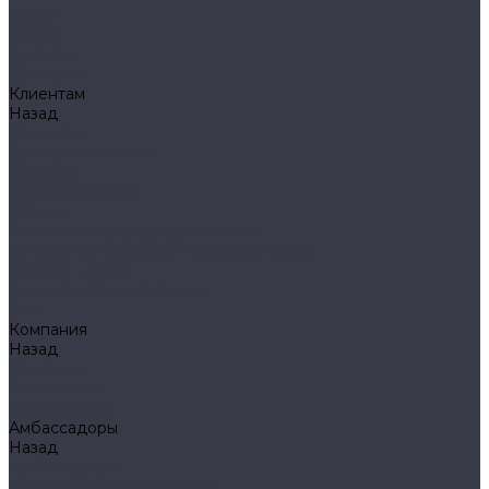
Klarus
Акции
Бренды
Доставка
Клиентам
Назад
Клиентам
Доставка и оплата
Гарантия
Обмен и возврат
Оферта
Политика конфиденциальности
Правила публикации отзывов на сайте
Вопрос - ответ
Стать оптовым клиентом
Блог
Компания
Назад
Компания
О компании
Сертификаты
Амбассадоры
Назад
Амбассадоры
Лазарев Виктор Юрьевич