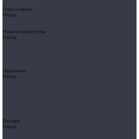
Mechanix
Очки и маски
Назад
Очки и маски
WileyX
Ножи и мультитулы
Назад
Ножи и мультитулы
HL
Leatherman
Morakniv
Opinel
Наушники
Назад
Наушники
Peltor
Earmor
FCS AMP
Sordin
HL by ZOHAN
Impact Sport
Фонари
Назад
Фонари
Petzl