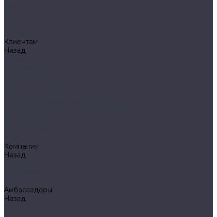
Klarus
Акции
Бренды
Доставка
Клиентам
Назад
Клиентам
Доставка и оплата
Гарантия
Обмен и возврат
Оферта
Политика конфиденциальности
Правила публикации отзывов на сайте
Вопрос - ответ
Стать оптовым клиентом
Блог
Компания
Назад
Компания
О компании
Сертификаты
Амбассадоры
Назад
Амбассадоры
Лазарев Виктор Юрьевич