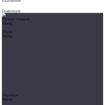
Избранные
Сравнение
Каталог товаров
Назад
Каталог товаров
Обувь
Назад
Обувь
AIGLE
BAFFIN
BEKINA
CHIRUCA
NATIVE
HAIX
HL
HUNTLANDIA
LOWA
POLYVER
SPIRALE
NORA
Перчатки
Назад
Перчатки