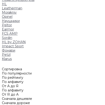
HL
Leatherman
Morakniv
Opinel
Наушники
Peltor
Earmor
FCS AMP
Sordin
HL by ZOHAN
Impact Sport
Фонари
Petzl
Klarus
Сортировка
По популярности
По рейтингу
По алфавиту
От А до Я
По алфавиту
От Я до А
Сначала дешевле
Сначала дороже