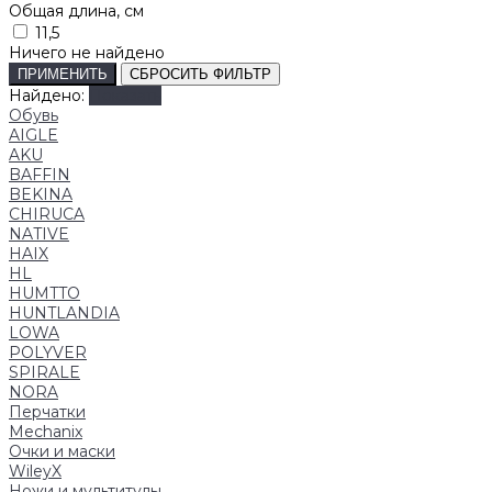
Общая длина, см
11,5
Ничего не найдено
ПРИМЕНИТЬ
СБРОСИТЬ ФИЛЬТР
Найдено:
Показать
Обувь
AIGLE
AKU
BAFFIN
BEKINA
CHIRUCA
NATIVE
HAIX
HL
HUMTTO
HUNTLANDIA
LOWA
POLYVER
SPIRALE
NORA
Перчатки
Mechanix
Очки и маски
WileyX
Ножи и мультитулы