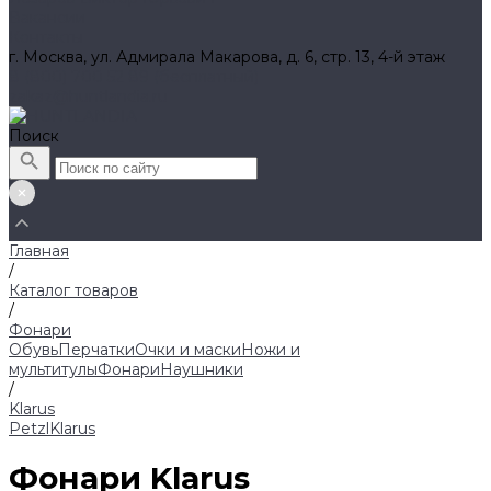
Вакансии
Контакты
г. Москва, ул. Адмирала Макарова, д. 6, стр. 13, 4-й этаж
8 (800) 700 52 89 (бесплатный)
zakaz@huntlandia.ru
Поиск
Главная
/
Каталог товаров
/
Фонари
Обувь
Перчатки
Очки и маски
Ножи и
мультитулы
Фонари
Наушники
/
Klarus
Petzl
Klarus
Фонари Klarus