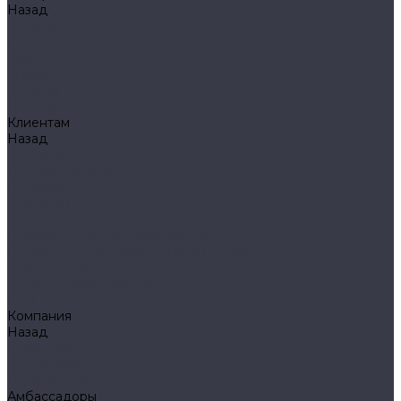
Назад
Фонари
Petzl
Klarus
Акции
Бренды
Доставка
Клиентам
Назад
Клиентам
Доставка и оплата
Гарантия
Обмен и возврат
Оферта
Политика конфиденциальности
Правила публикации отзывов на сайте
Вопрос - ответ
Стать оптовым клиентом
Блог
Компания
Назад
Компания
О компании
Сертификаты
Амбассадоры