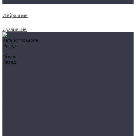
0
Избранные
Сравнение
Каталог товаров
Назад
Каталог товаров
Обувь
Назад
Обувь
AIGLE
BAFFIN
BEKINA
CHIRUCA
NATIVE
HAIX
HL
HUNTLANDIA
LOWA
POLYVER
SPIRALE
NORA