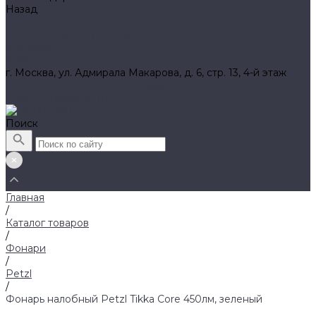
Назад
Амбассадоры
Лазарев Виктор Юрьевич
Вакансии
Контакты
г. Москва, ул. Адмирала Макарова, д. 6, стр. 13, 4-й этаж
8 (800) 700 52 89 (бесплатный)
zakaz@huntlandia.ru
Поиск
Главная
/
Каталог товаров
/
Фонари
/
Petzl
/
Фонарь налобный Petzl Tikka Core 450лм, зеленый