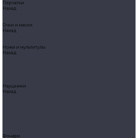
Перчатки
Назад
Перчатки
Mechanix
Очки и маски
Назад
Очки и маски
WileyX
Ножи и мультитулы
Назад
Ножи и мультитулы
HL
Leatherman
Morakniv
Opinel
Наушники
Назад
Наушники
Peltor
Earmor
FCS AMP
Sordin
HL by ZOHAN
Impact Sport
Фонари