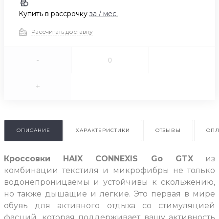
Купить в рассрочку
за
/ мес.
Рассчитать доставку
-
+
ОПИСАНИЕ
ХАРАКТЕРИСТИКИ
ОТЗЫВЫ
ОПЛ
Кроссовки HAIX CONNEXIS Go GTX
из
комбинации текстиля и микрофибры не только
водонепроницаемы и устойчивы к скольжению,
но также дышащие и легкие. Это первая в мире
обувь для активного отдыха со стимуляцией
фасций, которая поддерживает вашу активность