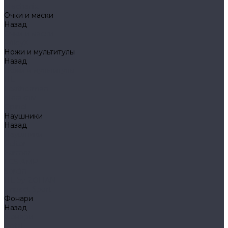
Mechanix
Очки и маски
Назад
Очки и маски
WileyX
Ножи и мультитулы
Назад
Ножи и мультитулы
HL
Leatherman
Morakniv
Opinel
Наушники
Назад
Наушники
Peltor
Earmor
FCS AMP
Sordin
HL by ZOHAN
Impact Sport
Фонари
Назад
Фонари
Petzl