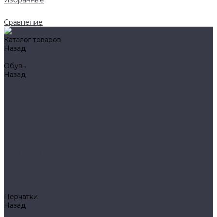
Избранные
Сравнение
Каталог товаров
Назад
Каталог товаров
Обувь
Назад
Обувь
AIGLE
BAFFIN
BEKINA
CHIRUCA
NATIVE
HAIX
HL
HUNTLANDIA
LOWA
POLYVER
SPIRALE
NORA
Перчатки
Назад
Перчатки