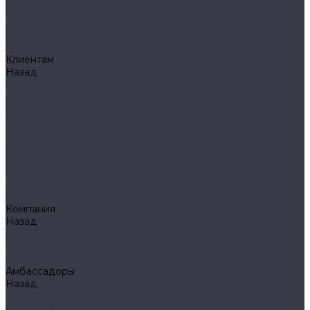
Klarus
Акции
Бренды
Доставка
Клиентам
Назад
Клиентам
Доставка и оплата
Гарантия
Обмен и возврат
Оферта
Политика конфиденциальности
Правила публикации отзывов на сайте
Вопрос - ответ
Стать оптовым клиентом
Блог
Компания
Назад
Компания
О компании
Сертификаты
Амбассадоры
Назад
Амбассадоры
Лазарев Виктор Юрьевич