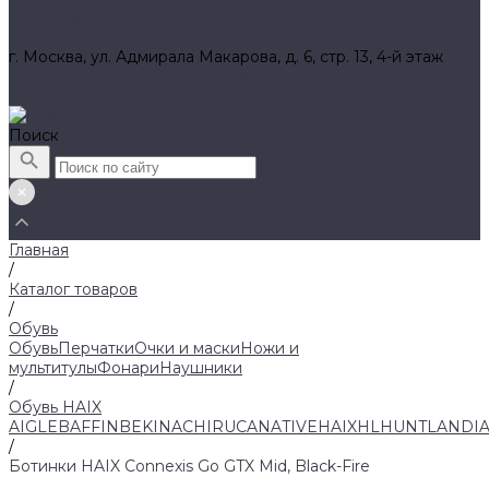
Вакансии
Контакты
г. Москва, ул. Адмирала Макарова, д. 6, стр. 13, 4-й этаж
8 (800) 700 52 89 (бесплатный)
zakaz@huntlandia.ru
Поиск
Главная
/
Каталог товаров
/
Обувь
Обувь
Перчатки
Очки и маски
Ножи и
мультитулы
Фонари
Наушники
/
Обувь HAIX
AIGLE
BAFFIN
BEKINA
CHIRUCA
NATIVE
HAIX
HL
HUNTLANDI
/
Ботинки HAIX Connexis Go GTX Mid, Black-Fire