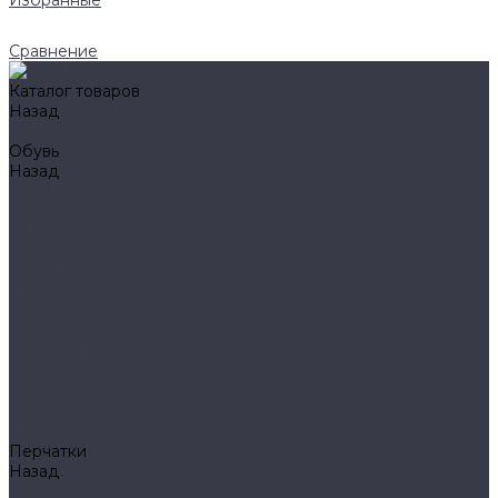
Избранные
Сравнение
Каталог товаров
Назад
Каталог товаров
Обувь
Назад
Обувь
AIGLE
BAFFIN
BEKINA
CHIRUCA
NATIVE
HAIX
HL
HUNTLANDIA
LOWA
POLYVER
SPIRALE
NORA
Перчатки
Назад
Перчатки