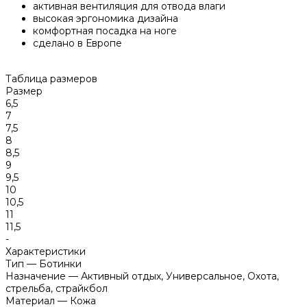
активная вентиляция для отвода влаги
высокая эргономика дизайна
комфортная посадка на ноге
сделано в Европе
Таблица размеров
Размер
6,5
7
7,5
8
8,5
9
9,5
10
10,5
11
11,5
-
Характеристики
Тип
—
Ботинки
Назначение
—
Активный отдых, Универсальное, Охота,
стрельба, страйкбол
Материал
—
Кожа