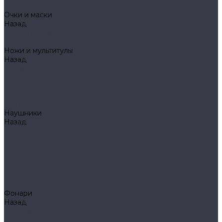
Mechanix
Очки и маски
Назад
Очки и маски
WileyX
Ножи и мультитулы
Назад
Ножи и мультитулы
HL
Leatherman
Morakniv
Opinel
Наушники
Назад
Наушники
Peltor
Earmor
FCS AMP
Sordin
HL by ZOHAN
Impact Sport
Фонари
Назад
Фонари
Petzl