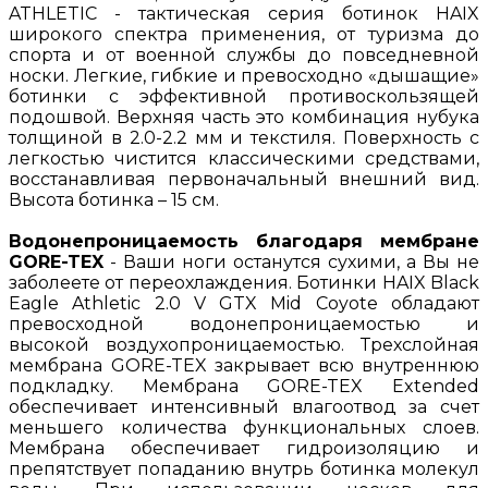
ATHLETIC - тактическая серия ботинок HAIX
широкого спектра применения, от туризма до
спорта и от военной службы до повседневной
носки. Легкие, гибкие и превосходно «дышащие»
ботинки с эффективной противоскользящей
подошвой. Верхняя часть это комбинация нубука
толщиной в 2.0-2.2 мм и текстиля. Поверхность с
легкостью чистится классическими средствами,
восстанавливая первоначальный внешний вид.
Высота ботинка – 15 см.
Водонепроницаемость благодаря мембране
GORE-TEX
- Ваши ноги останутся сухими, а Вы не
заболеете от переохлаждения. Ботинки HAIX Black
Eagle Athletic 2.0 V GTX Mid Coyote обладают
превосходной водонепроницаемостью и
высокой воздухопроницаемостью. Трехслойная
мембрана GORE-TEX закрывает всю внутреннюю
подкладку. Мембрана GORE-TEX Extended
обеспечивает интенсивный влагоотвод за счет
меньшего количества функциональных слоев.
Мембрана обеспечивает гидроизоляцию и
препятствует попаданию внутрь ботинка молекул