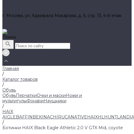
Вакансии
Контакты
г. Москва, ул. Адмирала Макарова, д. 6, стр. 13, 4-й этаж
8 (800) 700 52 89 (бесплатный)
zakaz@huntlandia.ru
Поиск
Главная
/
Каталог товаров
/
Обувь
Обувь
Перчатки
Очки и маски
Ножи и
мультитулы
Фонари
Наушники
/
HAIX
AIGLE
BAFFIN
BEKINA
CHIRUCA
NATIVE
HAIX
HL
HUNTLANDI
/
Ботинки HAIX Black Eagle Athletic 2.0 V GTX Mid, coyote