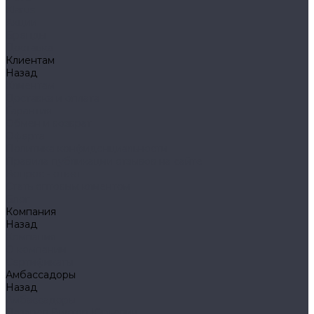
Klarus
Акции
Бренды
Доставка
Клиентам
Назад
Клиентам
Доставка и оплата
Гарантия
Обмен и возврат
Оферта
Политика конфиденциальности
Правила публикации отзывов на сайте
Вопрос - ответ
Стать оптовым клиентом
Блог
Компания
Назад
Компания
О компании
Сертификаты
Амбассадоры
Назад
Амбассадоры
Лазарев Виктор Юрьевич