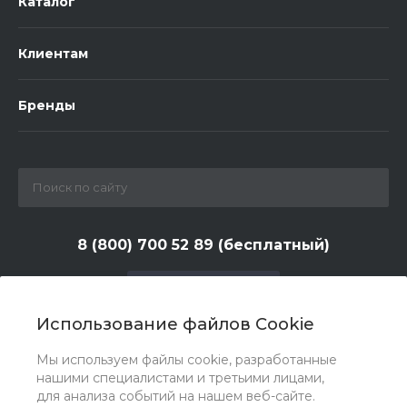
Каталог
Клиентам
Бренды
8 (800) 700 52 89 (бесплатный)
Заказать звонок
Использование файлов Cookie
zakaz@huntlandia.ru
Мы используем файлы cookie, разработанные
г. Москва, ул. Адмирала Макарова, д. 6, стр. 13, 4-й
нашими специалистами и третьими лицами,
этаж
для анализа событий на нашем веб-сайте.