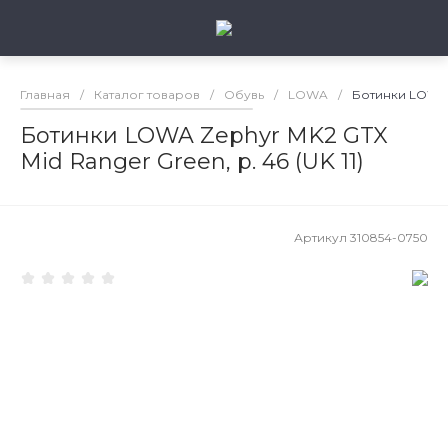
Главная
/
Каталог товаров
/
Обувь
/
LOWA
/
Ботинки LOWA Z
Ботинки LOWA Zephyr MK2 GTX
Mid Ranger Green, р. 46 (UK 11)
Артикул
310854-0750