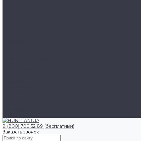
Klarus
Акции
Бренды
Доставка
Клиентам
Доставка и оплата
Гарантия
Обмен и возврат
Оферта
Политика конфиденциальности
Правила публикации отзывов на сайте
Вопрос - ответ
Стать оптовым клиентом
Блог
Компания
О компании
Сертификаты
Амбассадоры
Лазарев Виктор Юрьевич
Вакансии
Контакты
8 (800) 700 52 89 (бесплатный)
Заказать звонок