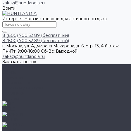
zakaz@huntlandia.ru
Войти
Интернет-магазин товаров для активного отдыха
8 (800) 700 52 89 (бесплатный)
8 (800) 700 52 89 (бесплатный)
г. Москва, ул. Адмирала Макарова, д. 6, стр. 13, 4-й этаж
Пн-Пт: 9:00-18:00 Cб-Вс: Выходной
zakaz@huntlandia.ru
Заказать звонок
Каталог товаров
Обувь
Перчатки
Очки и маски
Ножи и мультитулы
Наушники
Фонари
AIGLE
BAFFIN
BEKINA