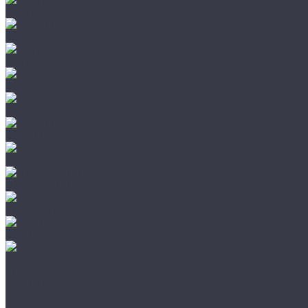
Leatherman
Morakniv
Opinel
Peltor
Earmor
FCS AMP
Sordin
HL by ZOHAN
Impact Sport
Petzl
Klarus
Акции
Бренды
Доставка