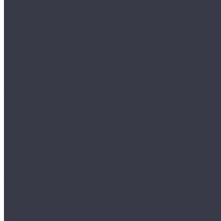
HAIX
HL
HUNTLANDIA
LOWA
POLYVER
SPIRALE
NORA
Перчатки
Mechanix
Очки и маски
WileyX
Ножи и мультитулы
HL
Leatherman
Morakniv
Opinel
Наушники
Peltor
Earmor
FCS AMP
Sordin
HL by ZOHAN
Impact Sport
Фонари
Petzl