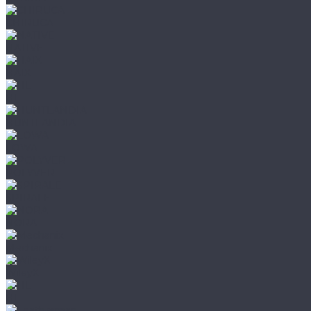
CHIRUCA
NATIVE
HAIX
HL
HUNTLANDIA
LOWA
POLYVER
SPIRALE
NORA
Mechanix
WileyX
HL