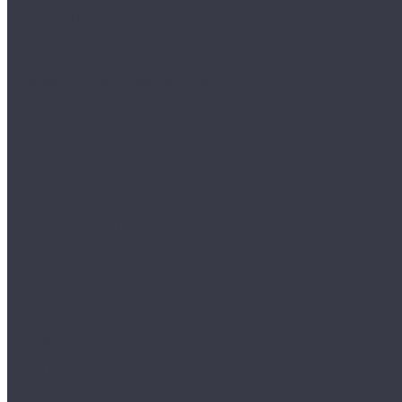
Клиентам
Доставка и оплата
Гарантия
Обмен и возврат
Оферта
Политика конфиденциальности
Правила публикации отзывов на сайте
Вопрос - ответ
Стать оптовым клиентом
Блог
Компания
О компании
Сертификаты
Амбассадоры
Лазарев Виктор Юрьевич
Вакансии
Контакты
...
Каталог товаров
Обувь
AIGLE
BAFFIN
BEKINA
CHIRUCA
NATIVE