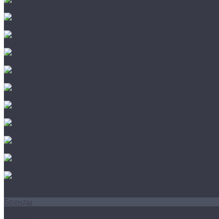
Leatherman
Morakniv
Opinel
Peltor
Earmor
FCS AMP
Sordin
HL by ZOHAN
Impact Sport
Petzl
Klarus
Акции
Бренды
Доставка