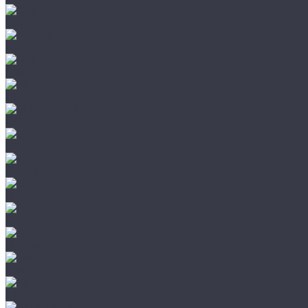
CHIRUCA
NATIVE
HAIX
HL
HUNTLANDIA
LOWA
POLYVER
SPIRALE
NORA
Mechanix
WileyX
HL