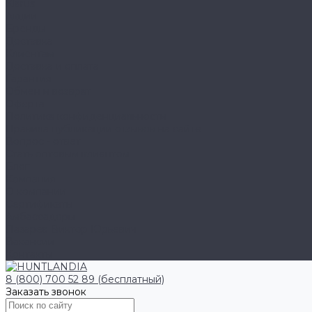
Klarus
Акции
Бренды
Доставка
Клиентам
Доставка и оплата
Гарантия
Обмен и возврат
Оферта
Политика конфиденциальности
Правила публикации отзывов на сайте
Вопрос - ответ
Стать оптовым клиентом
Блог
Компания
О компании
Сертификаты
Амбассадоры
Лазарев Виктор Юрьевич
Вакансии
Контакты
8 (800) 700 52 89 (бесплатный)
Заказать звонок