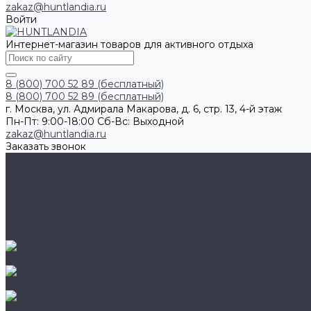
zakaz@huntlandia.ru
Войти
Интернет-магазин товаров для активного отдыха
8 (800) 700 52 89 (бесплатный)
8 (800) 700 52 89 (бесплатный)
г. Москва, ул. Адмирала Макарова, д. 6, стр. 13, 4-й этаж
Пн-Пт: 9:00-18:00 Cб-Вс: Выходной
zakaz@huntlandia.ru
Заказать звонок
Каталог товаров
Обувь
Перчатки
Очки и маски
Ножи и мультитулы
Наушники
Фонари
AIGLE
BAFFIN
BEKINA