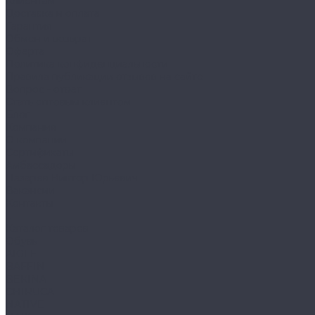
Клиентам
Доставка и оплата
Гарантия
Обмен и возврат
Оферта
Политика конфиденциальности
Правила публикации отзывов на сайте
Вопрос - ответ
Стать оптовым клиентом
Блог
Компания
О компании
Сертификаты
Амбассадоры
Лазарев Виктор Юрьевич
Вакансии
Контакты
...
Каталог товаров
Обувь
AIGLE
BAFFIN
BEKINA
CHIRUCA
NATIVE