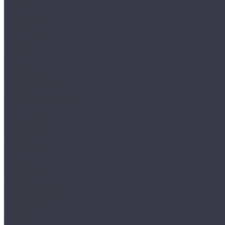
HAIX
HL
HUNTLANDIA
LOWA
POLYVER
SPIRALE
NORA
Перчатки
Mechanix
Очки и маски
WileyX
Ножи и мультитулы
HL
Leatherman
Morakniv
Opinel
Наушники
Peltor
Earmor
FCS AMP
Sordin
HL by ZOHAN
Impact Sport
Фонари
Petzl