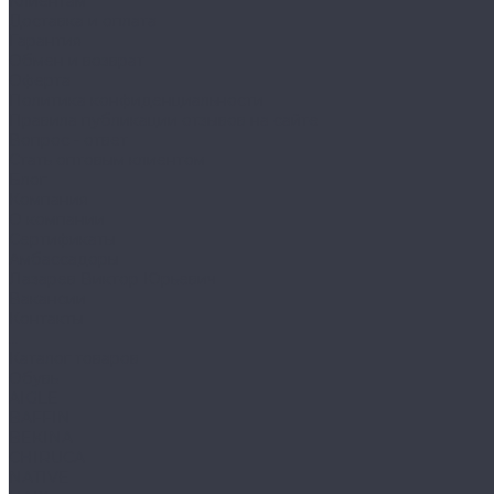
Клиентам
Доставка и оплата
Гарантия
Обмен и возврат
Оферта
Политика конфиденциальности
Правила публикации отзывов на сайте
Вопрос - ответ
Стать оптовым клиентом
Блог
Компания
О компании
Сертификаты
Амбассадоры
Лазарев Виктор Юрьевич
Вакансии
Контакты
...
Каталог товаров
Обувь
AIGLE
BAFFIN
BEKINA
CHIRUCA
NATIVE