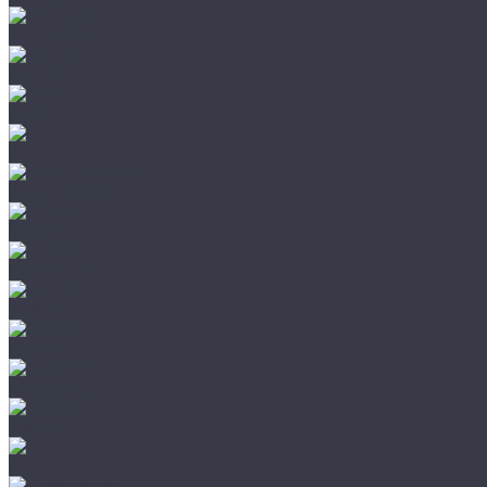
CHIRUCA
NATIVE
HAIX
HL
HUNTLANDIA
LOWA
POLYVER
SPIRALE
NORA
Mechanix
WileyX
HL