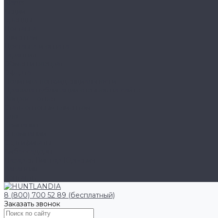
Klarus
Акции
Бренды
Доставка
Клиентам
Доставка и оплата
Гарантия
Обмен и возврат
Оферта
Политика конфиденциальности
Правила публикации отзывов на сайте
Вопрос - ответ
Стать оптовым клиентом
Блог
Компания
О компании
Сертификаты
Амбассадоры
Лазарев Виктор Юрьевич
Вакансии
Контакты
8 (800) 700 52 89 (бесплатный)
Заказать звонок