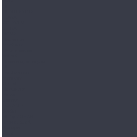
HAIX
HL
HUNTLANDIA
LOWA
POLYVER
SPIRALE
NORA
Перчатки
Mechanix
Очки и маски
WileyX
Ножи и мультитулы
HL
Leatherman
Morakniv
Opinel
Наушники
Peltor
Earmor
FCS AMP
Sordin
HL by ZOHAN
Impact Sport
Фонари
Petzl