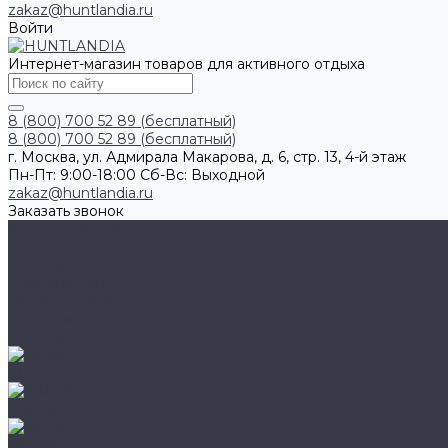
zakaz@huntlandia.ru
Войти
Интернет-магазин товаров для активного отдыха
8 (800) 700 52 89 (бесплатный)
8 (800) 700 52 89 (бесплатный)
г. Москва, ул. Адмирала Макарова, д. 6, стр. 13, 4-й этаж
Пн-Пт: 9:00-18:00 Cб-Вс: Выходной
zakaz@huntlandia.ru
Заказать звонок
Каталог товаров
Обувь
Перчатки
Очки и маски
Ножи и мультитулы
Наушники
Фонари
AIGLE
BAFFIN
BEKINA