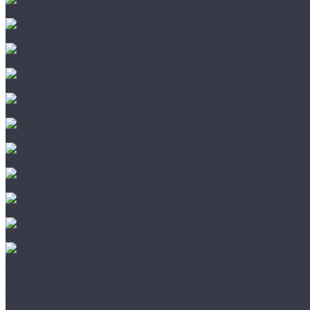
Leatherman
Morakniv
Opinel
Peltor
Earmor
FCS AMP
Sordin
HL by ZOHAN
Impact Sport
Petzl
Klarus
Акции
Бренды
Доставка