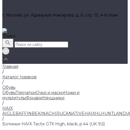
Вакансии
Контакты
г. Москва, ул. Адмирала Макарова, д. 6, стр. 13, 4-й этаж
8 (800) 700 52 89 (бесплатный)
zakaz@huntlandia.ru
Поиск
Главная
/
Каталог товаров
/
Обувь
Обувь
Перчатки
Очки и маски
Ножи и
мультитулы
Фонари
Наушники
/
HAIX
AIGLE
BAFFIN
BEKINA
CHIRUCA
NATIVE
HAIX
HL
HUNTLANDI
/
Ботинки HAIX Tactix GTX High, black, р.44 (UK 9,5)