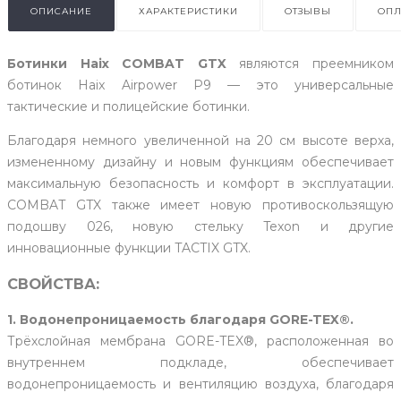
ОПИСАНИЕ
ХАРАКТЕРИСТИКИ
ОТЗЫВЫ
ОПЛ
Ботинки Haix COMBAT GTX
являются преемником
ботинок Haix Airpower P9 — это универсальные
тактические и полицейские ботинки.
Благодаря немного увеличенной на 20 см высоте верха,
измененному дизайну и новым функциям обеспечивает
максимальную безопасность и комфорт в эксплуатации.
COMBAT GTX также имеет новую противоскользящую
подошву 026, новую стельку Texon и другие
инновационные функции TACTIX GTX.
СВОЙСТВА:
1. Водонепроницаемость благодаря GORE-TEX®.
Трёхслойная мембрана GORE-TEX®, расположенная во
внутреннем подкладе, обеспечивает
водонепроницаемость и вентиляцию воздуха, благодаря