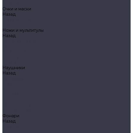
Mechanix
Очки и маски
Назад
Очки и маски
WileyX
Ножи и мультитулы
Назад
Ножи и мультитулы
HL
Leatherman
Morakniv
Opinel
Наушники
Назад
Наушники
Peltor
Earmor
FCS AMP
Sordin
HL by ZOHAN
Impact Sport
Фонари
Назад
Фонари
Petzl