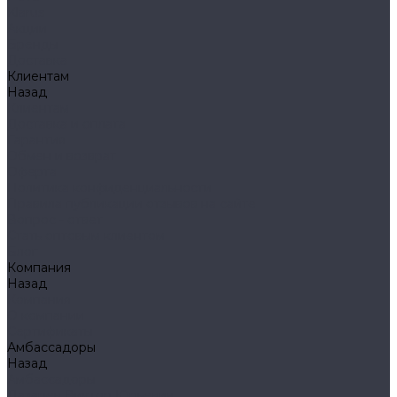
Klarus
Акции
Бренды
Доставка
Клиентам
Назад
Клиентам
Доставка и оплата
Гарантия
Обмен и возврат
Оферта
Политика конфиденциальности
Правила публикации отзывов на сайте
Вопрос - ответ
Стать оптовым клиентом
Блог
Компания
Назад
Компания
О компании
Сертификаты
Амбассадоры
Назад
Амбассадоры
Лазарев Виктор Юрьевич