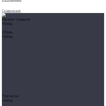
Избранные
Сравнение
Каталог товаров
Назад
Каталог товаров
Обувь
Назад
Обувь
AIGLE
BAFFIN
BEKINA
CHIRUCA
NATIVE
HAIX
HL
HUNTLANDIA
LOWA
POLYVER
SPIRALE
NORA
Перчатки
Назад
Перчатки