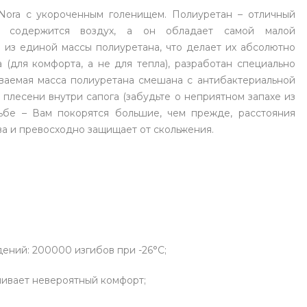
Nora с укороченным голенищем. Полиуретан – отличный
ре содержится воздух, а он обладает самой малой
 из единой массы полиуретана, что делает их абсолютно
(для комфорта, а не для тепла), разработан специально
иваемая масса полиуретана смешана с антибактериальной
 плесени внутри сапога (забудьте о неприятном запахе из
ьбе – Вам покорятся большие, чем прежде, расстояния
ва и превосходно защищает от скольжения.
ений: 200000 изгибов при -26°C;
чивает невероятный комфорт;