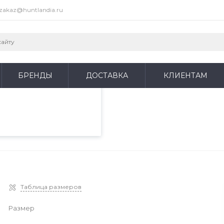
zakaz@huntlandia.ru
пециалистами и
айте. Продолжая
 его использования.
БРЕНДЫ
ДОСТАВКА
КЛИЕНТАМ
фиденциальности
.
 THERMIC+ LOW black
W black
Таблица размеров
Размер