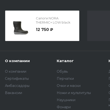
Сапоги NORA
THERMIC+ LOW black
12 750 ₽
О компании
Каталог
О компании
Обувь
Сертификаты
Перчатки
Амбассадоры
Очки и маски
Вакансии
Ножи и мультитулы
Наушники
Фонари