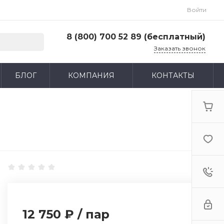
Войти
8 (800) 700 52 89 (бесплатный)
Заказать звонок
8 (800) 700 52 89 (бесплатный)
БЛОГ
КОМПАНИЯ
КОНТАКТЫ
г. Москва, ул. Адмирала Макарова, д. 6, стр.
13, 4-й этаж
Пн-Пт: 9:00-18:00 Cб-Вс: Выходной
zakaz@huntlandia.ru
12 750 ₽
/
пар