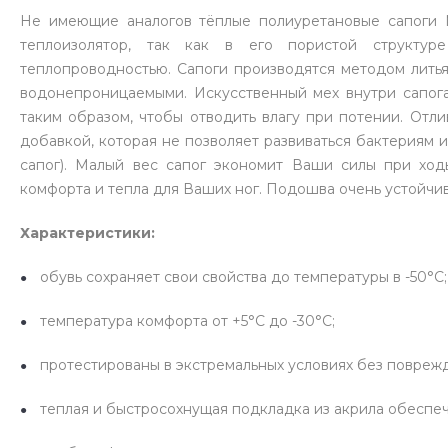
Не имеющие аналогов тёплые полиуретановые сапоги 
теплоизолятор, так как в его пористой структу
теплопроводностью. Сапоги производятся методом литья
водонепроницаемыми. Искусственный мех внутри сапога 
таким образом, чтобы отводить влагу при потении. Отл
добавкой, которая не позволяет развиваться бактериям и
сапог). Малый вес сапог экономит Ваши силы при ход
комфорта и тепла для Ваших ног. Подошва очень устойчи
Характеристики:
обувь сохраняет свои свойства до температуры в -50°C;
температура комфорта от +5°C до -30°C;
протестированы в экстремальных условиях без поврежд
теплая и быстросохнущая подкладка из акрила обеспе