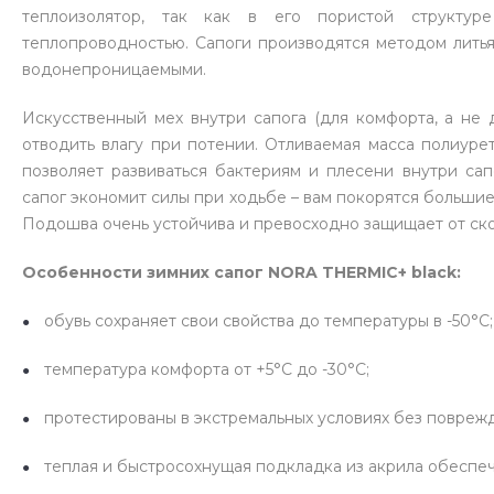
теплоизолятор, так как в его пористой структу
теплопроводностью. Сапоги производятся методом литья
водонепроницаемыми.
Искусственный мех внутри сапога (для комфорта, а не 
отводить влагу при потении. Отливаемая масса полиуре
позволяет развиваться бактериям и плесени внутри сап
сапог экономит силы при ходьбе – вам покорятся большие
Подошва очень устойчива и превосходно защищает от ск
Особенности зимних сапог NORA THERMIC+ black:
обувь сохраняет свои свойства до температуры в -50°C;
температура комфорта от +5°C до -30°C;
протестированы в экстремальных условиях без поврежд
теплая и быстросохнущая подкладка из акрила обеспе