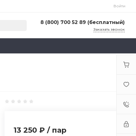
Войти
8 (800) 700 52 89 (бесплатный)
Заказать звонок
8 (800) 700 52 89 (бесплатный)
г. Москва, ул. Адмирала Макарова, д. 6, стр.
13, 4-й этаж
Пн-Пт: 9:00-18:00 Cб-Вс: Выходной
zakaz@huntlandia.ru
13 250 ₽
/
пар