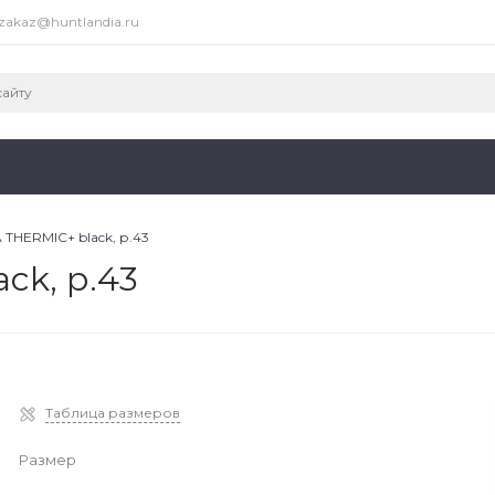
zakaz@huntlandia.ru
THERMIC+ black, р.43
ck, р.43
Таблица размеров
Размер