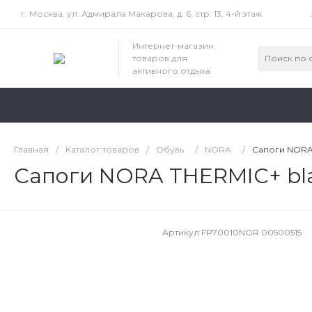
г. Москва, ул. Адмирала Макарова, д. 6, стр. 13, 4-й этаж
Интернет-магазин
товаров для
активного отдыха
Главная
/
Каталог товаров
/
Обувь
/
NORA
/
Сапоги NORA 
Сапоги NORA THERMIC+ bla
Артикул
FP70010NOR 00500515