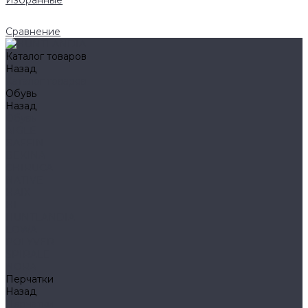
Избранные
Сравнение
Каталог товаров
Назад
Каталог товаров
Обувь
Назад
Обувь
AIGLE
BAFFIN
BEKINA
CHIRUCA
NATIVE
HAIX
HL
HUNTLANDIA
LOWA
POLYVER
SPIRALE
NORA
Перчатки
Назад
Перчатки