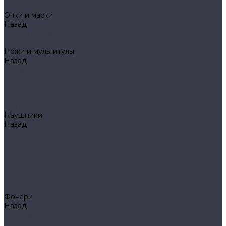
Mechanix
Очки и маски
Назад
Очки и маски
WileyX
Ножи и мультитулы
Назад
Ножи и мультитулы
HL
Leatherman
Morakniv
Opinel
Наушники
Назад
Наушники
Peltor
Earmor
FCS AMP
Sordin
HL by ZOHAN
Impact Sport
Фонари
Назад
Фонари
Petzl