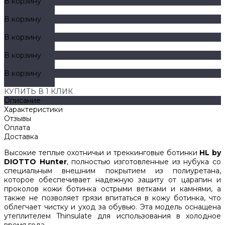
В корзину
ДОБАВЛЕНО
В корзину
ДОБАВЛЕНО
В корзину
ДОБАВЛЕНО
В корзину
ДОБАВЛЕНО
В корзину
ДОБАВЛЕНО
КУПИТЬ В 1 КЛИК
Описание
Характеристики
Отзывы
Оплата
Доставка
Высокие теплые охотничьи и треккинговые ботинки
HL by
DIOTTO Hunter
, полностью изготовленные из нубука со
специальным внешним покрытием из полиуретана,
которое обеспечивает надежную защиту от царапин и
проколов кожи ботинка острыми ветками и камнями, а
также не позволяет грязи впитаться в кожу ботинка, что
облегчает чистку и уход за обувью. Эта модель оснащена
утеплителем Thinsulate для использования в холодное
время года.