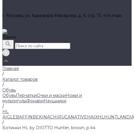
Вакансии
Контакты
г. Москва, ул. Адмирала Макарова, д. 6, стр. 13, 4-й этаж
8 (800) 700 52 89 (бесплатный)
zakaz@huntlandia.ru
Поиск
Главная
/
Каталог товаров
/
Обувь
Обувь
Перчатки
Очки и маски
Ножи и
мультитулы
Фонари
Наушники
/
HL
AIGLE
BAFFIN
BEKINA
CHIRUCA
NATIVE
HAIX
HL
HUNTLANDI
/
Ботинки HL by DIOTTO Hunter, brown, р.44