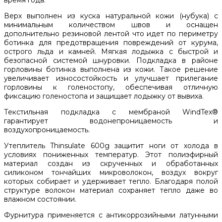
Верх выполнен из куска натуральной кожи (нубука) с
минимальным количеством швов и оснащен
дополнительно резиновой лентой что идет по периметру
ботинка для предотвращения повреждений от курума,
острого льда и камней. Мягкая лодыжка с быстрой и
безопасной системой шнуровки. Подкладка в районе
горловины ботинка выполнена из кожи. Такое решение
увеличивает износостойкость и улучшает прилегание
горловины к голеностопу, обеспечивая отличную
фиксацию голеностопа и защищает лодыжку от вывиха.
Текстильная подкладка с мембраной WindTex®
гарантирует водонепроницаемость и
воздухопроницаемость.
Утеплитель Thinsulate 600g защитит ноги от холода в
условиях пониженных температур. Этот полиэфирный
материал создан из скрученных и обработанных
силиконом тончайших микроволокон, воздух вокруг
которых собирает и удерживает тепло. Благодаря полой
структуре волокон материал сохраняет тепло даже во
влажном состоянии.
Фурнитура применяется с антикоррозийными латунными