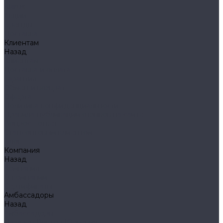
Klarus
Акции
Бренды
Доставка
Клиентам
Назад
Клиентам
Доставка и оплата
Гарантия
Обмен и возврат
Оферта
Политика конфиденциальности
Правила публикации отзывов на сайте
Вопрос - ответ
Стать оптовым клиентом
Блог
Компания
Назад
Компания
О компании
Сертификаты
Амбассадоры
Назад
Амбассадоры
Лазарев Виктор Юрьевич