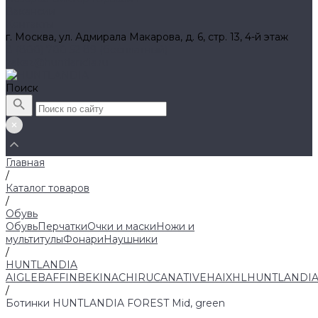
Вакансии
Контакты
г. Москва, ул. Адмирала Макарова, д. 6, стр. 13, 4-й этаж
8 (800) 700 52 89 (бесплатный)
zakaz@huntlandia.ru
Поиск
Главная
/
Каталог товаров
/
Обувь
Обувь
Перчатки
Очки и маски
Ножи и
мультитулы
Фонари
Наушники
/
HUNTLANDIA
AIGLE
BAFFIN
BEKINA
CHIRUCA
NATIVE
HAIX
HL
HUNTLANDI
/
Ботинки HUNTLANDIA FOREST Mid, green