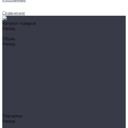
Избранные
Сравнение
Каталог товаров
Назад
Каталог товаров
Обувь
Назад
Обувь
AIGLE
BAFFIN
BEKINA
CHIRUCA
NATIVE
HAIX
HL
HUNTLANDIA
LOWA
POLYVER
SPIRALE
NORA
Перчатки
Назад
Перчатки