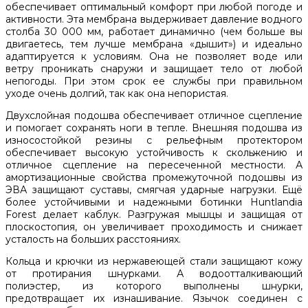
обеспечивает оптимальный комфорт при любой погоде и
активности. Эта мембрана выдерживает давление водного
столба 30 000 мм, работает динамично (чем больше вы
двигаетесь, тем лучше мембрана «дышит») и идеально
адаптируется к условиям. Она не позволяет воде или
ветру проникать снаружи и защищает тело от любой
непогоды. При этом срок ее службы при правильном
уходе очень долгий, так как она непористая.
Двухслойная подошва обеспечивает отличное сцепление
и помогает сохранять ноги в тепле. Внешняя подошва из
износостойкой резины с рельефным протектором
обеспечивает высокую устойчивость к скольжению и
отличное сцепление на пересеченной местности. А
амортизационные свойства промежуточной подошвы из
ЭВА защищают суставы, смягчая ударные нагрузки. Ещё
более устойчивыми и надежными ботинки Huntlandia
Forest делает каблук. Разгружая мышцы и защищая от
плоскостопия, он увеличивает проходимость и снижает
усталость на больших расстояниях.
Кольца и крючки из нержавеющей стали защищают кожу
от протирания шнурками. А водоотталкивающий
полиэстер, из которого выполнены шнурки,
предотвращает их изнашивание. Язычок соединен с