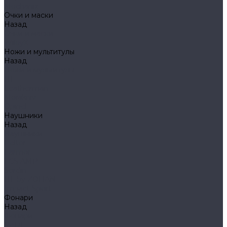
Mechanix
Очки и маски
Назад
Очки и маски
WileyX
Ножи и мультитулы
Назад
Ножи и мультитулы
HL
Leatherman
Morakniv
Opinel
Наушники
Назад
Наушники
Peltor
Earmor
FCS AMP
Sordin
HL by ZOHAN
Impact Sport
Фонари
Назад
Фонари
Petzl