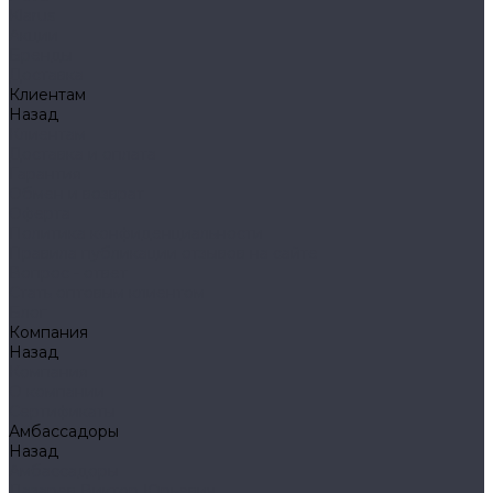
Klarus
Акции
Бренды
Доставка
Клиентам
Назад
Клиентам
Доставка и оплата
Гарантия
Обмен и возврат
Оферта
Политика конфиденциальности
Правила публикации отзывов на сайте
Вопрос - ответ
Стать оптовым клиентом
Блог
Компания
Назад
Компания
О компании
Сертификаты
Амбассадоры
Назад
Амбассадоры
Лазарев Виктор Юрьевич