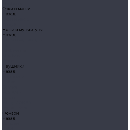
Mechanix
Очки и маски
Назад
Очки и маски
WileyX
Ножи и мультитулы
Назад
Ножи и мультитулы
HL
Leatherman
Morakniv
Opinel
Наушники
Назад
Наушники
Peltor
Earmor
FCS AMP
Sordin
HL by ZOHAN
Impact Sport
Фонари
Назад
Фонари
Petzl