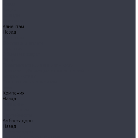
Klarus
Акции
Бренды
Доставка
Клиентам
Назад
Клиентам
Доставка и оплата
Гарантия
Обмен и возврат
Оферта
Политика конфиденциальности
Правила публикации отзывов на сайте
Вопрос - ответ
Стать оптовым клиентом
Блог
Компания
Назад
Компания
О компании
Сертификаты
Амбассадоры
Назад
Амбассадоры
Лазарев Виктор Юрьевич