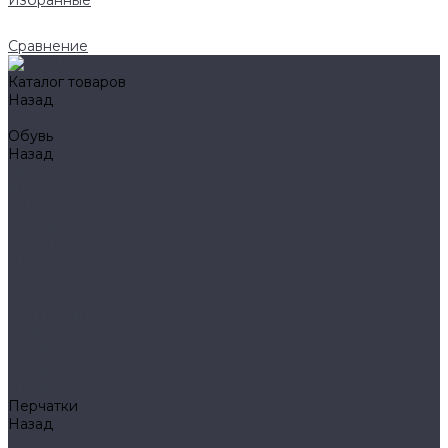
Избранные
Сравнение
Каталог товаров
Назад
Каталог товаров
Обувь
Назад
Обувь
AIGLE
BAFFIN
BEKINA
CHIRUCA
NATIVE
HAIX
HL
HUNTLANDIA
LOWA
POLYVER
SPIRALE
NORA
Перчатки
Назад
Перчатки