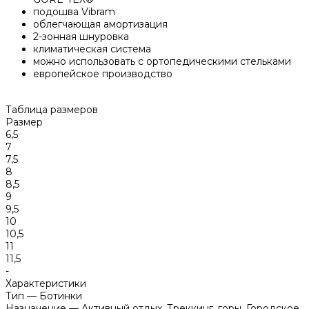
подошва Vibram
облегчающая амортизация
2-зонная шнуровка
климатическая система
можно использовать с ортопедическими стельками
европейское производство
Таблица размеров
Размер
6,5
7
7,5
8
8,5
9
9,5
10
10,5
11
11,5
-
Характеристики
Тип
—
Ботинки
Назначение
—
Активный отдых, Треккинг, горы, Городское,