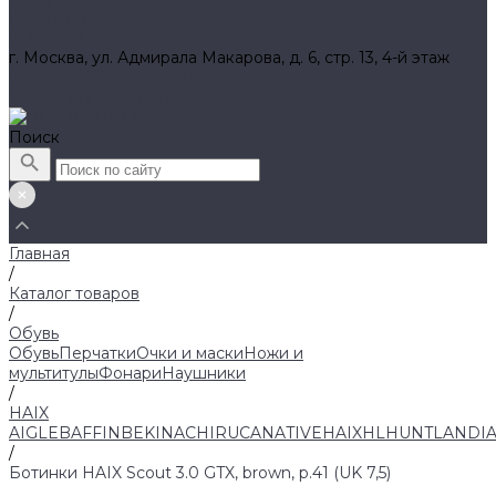
Вакансии
Контакты
г. Москва, ул. Адмирала Макарова, д. 6, стр. 13, 4-й этаж
8 (800) 700 52 89 (бесплатный)
zakaz@huntlandia.ru
Поиск
Главная
/
Каталог товаров
/
Обувь
Обувь
Перчатки
Очки и маски
Ножи и
мультитулы
Фонари
Наушники
/
HAIX
AIGLE
BAFFIN
BEKINA
CHIRUCA
NATIVE
HAIX
HL
HUNTLANDI
/
Ботинки HAIX Scout 3.0 GTX, brown, р.41 (UK 7,5)