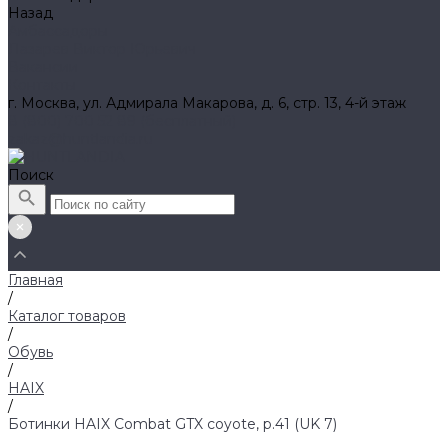
Назад
Амбассадоры
Лазарев Виктор Юрьевич
Вакансии
Контакты
г. Москва, ул. Адмирала Макарова, д. 6, стр. 13, 4-й этаж
8 (800) 700 52 89 (бесплатный)
zakaz@huntlandia.ru
Поиск
Главная
/
Каталог товаров
/
Обувь
/
HAIX
/
Ботинки HAIX Combat GTX coyote, р.41 (UK 7)