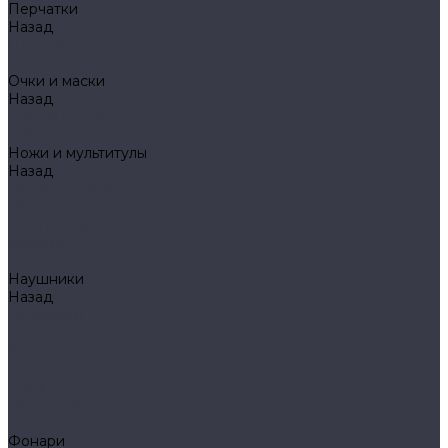
Перчатки
Назад
Перчатки
Mechanix
Очки и маски
Назад
Очки и маски
WileyX
Ножи и мультитулы
Назад
Ножи и мультитулы
HL
Leatherman
Morakniv
Opinel
Наушники
Назад
Наушники
Peltor
Earmor
FCS AMP
Sordin
HL by ZOHAN
Impact Sport
Фонари