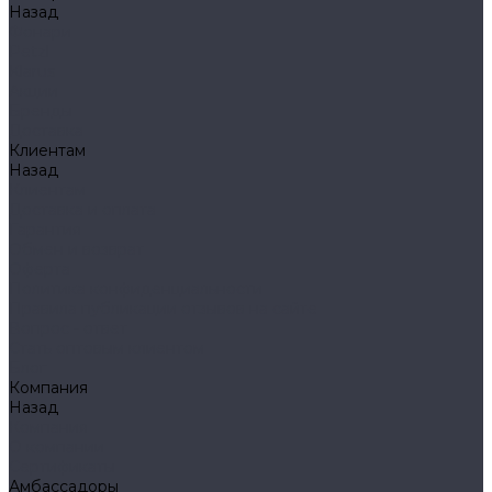
Назад
Фонари
Petzl
Klarus
Акции
Бренды
Доставка
Клиентам
Назад
Клиентам
Доставка и оплата
Гарантия
Обмен и возврат
Оферта
Политика конфиденциальности
Правила публикации отзывов на сайте
Вопрос - ответ
Стать оптовым клиентом
Блог
Компания
Назад
Компания
О компании
Сертификаты
Амбассадоры