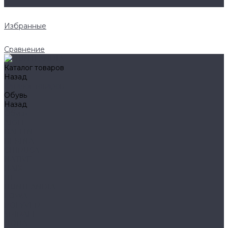
0
Избранные
Сравнение
Каталог товаров
Назад
Каталог товаров
Обувь
Назад
Обувь
AIGLE
BAFFIN
BEKINA
CHIRUCA
NATIVE
HAIX
HL
HUNTLANDIA
LOWA
POLYVER
SPIRALE
NORA