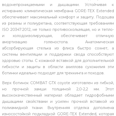
водонепроницаемыми и дышащими. Устойчивая к
истиранию климатическая мембрана GORE-TEX Extended
обеспечивает максимальный комфорт и защиту. Подошва
из резины и полиуретана, соответствующая требованиям
ISO 20347:2012, не только противоскользящая, но и тепло-
и холодоизолирующая, обеспечивает отличную
амортизацию голеностопа. Анатомическая
абсорбирующая стелька из флиса быстро сохнет, а
системы вентиляции и поддержки свода способствуют
здоровью стопы. С кожаной вставкой для дополнительной
гибкости и защиты в области ахиллова сухожилия эти
ботинки идеально подходят для треккинга и походов.
Верх ботинок COMBAT GTX coyote изготовлен из гибкой,
но прочной замши толщиной 2,0-2,2 мм. Этот
высококачественный материал обладает гидрофобными
дышащими свойствами и усилен прочной вставкой из
полиамидной ткани. Внутренняя отделка дополнена
износостойкой подкладкой GORE-TEX Extended, которая