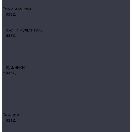
Mechanix
Очки и маски
Назад
Очки и маски
WileyX
Ножи и мультитулы
Назад
Ножи и мультитулы
HL
Leatherman
Morakniv
Opinel
Наушники
Назад
Наушники
Peltor
Earmor
FCS AMP
Sordin
HL by ZOHAN
Impact Sport
Фонари
Назад
Фонари
Petzl