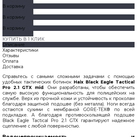
ДОБАВЛЕНО
В корзину
ДОБАВЛЕНО
В корзину
ДОБАВЛЕНО
В корзину
ДОБАВЛЕНО
КУПИТЬ В 1 КЛИК
Описание
Характеристики
Отзывы
Оплата
Доставка
Справьтесь с самыми сложными задачами с помощью
удобных тактических ботинок
Haix Black Eagle Tactical
Pro 2.1 GTX mid
. Они разработаны, чтобы обеспечить
самую высокую функциональность для полицейских на
службе. Верх из прочной кожи и устойчивость к проколам
благодаря защитной подошве (без металла). Ноги всегда
остаются сухими с мембраной GORE-TEX® по всей
подкладке. А благодаря противоскользящей подошве
Black Eagle Tactical Pro 2.1 GTX гарантируют надежное
сцепление с любой поверхностью.
Водонепроницаемость и