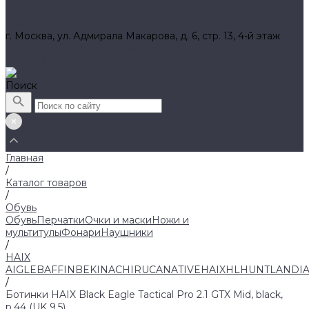
Вакансии
Контакты
г. Москва, ул. Адмирала Макарова, д. 6, стр. 13, 4-й этаж
8 (800) 700 52 89 (бесплатный)
zakaz@huntlandia.ru
Поиск
Главная
/
Каталог товаров
/
Обувь
Обувь
Перчатки
Очки и маски
Ножи и
мультитулы
Фонари
Наушники
/
HAIX
AIGLE
BAFFIN
BEKINA
CHIRUCA
NATIVE
HAIX
HL
HUNTLANDI
/
Ботинки HAIX Black Eagle Tactical Pro 2.1 GTX Mid, black,
р.44 (UK 9,5)