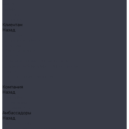
Klarus
Акции
Бренды
Доставка
Клиентам
Назад
Клиентам
Доставка и оплата
Гарантия
Обмен и возврат
Оферта
Политика конфиденциальности
Правила публикации отзывов на сайте
Вопрос - ответ
Стать оптовым клиентом
Блог
Компания
Назад
Компания
О компании
Сертификаты
Амбассадоры
Назад
Амбассадоры
Лазарев Виктор Юрьевич