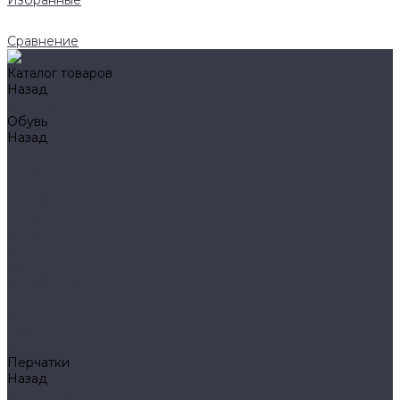
Избранные
Сравнение
Каталог товаров
Назад
Каталог товаров
Обувь
Назад
Обувь
AIGLE
BAFFIN
BEKINA
CHIRUCA
NATIVE
HAIX
HL
HUNTLANDIA
LOWA
POLYVER
SPIRALE
NORA
Перчатки
Назад
Перчатки