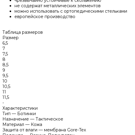
чрезвычайно устойчивые к скольжению
не содержат металлических элементов
можно использовать с ортопедическими стельками
европейское производство
Таблица размеров
Размер
6,5
7
7,5
8
8,5
9
9,5
10
10,5
11
11,5
-
Характеристики
Тип
—
Ботинки
Назначение
—
Тактическое
Материал
—
Кожа
Защита от влаги
—
мембрана Gore-Tex