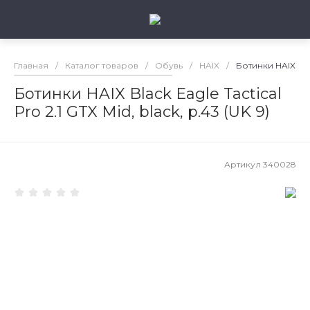
Главная
/
Каталог товаров
/
Обувь
/
HAIX
/
Ботинки HAIX Black
Ботинки HAIX Black Eagle Tactical
Pro 2.1 GTX Mid, black, р.43 (UK 9)
Артикул
340028