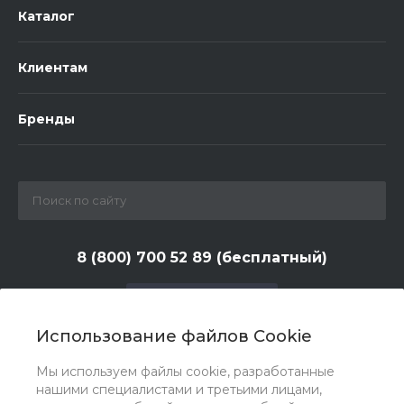
Каталог
Клиентам
Бренды
8 (800) 700 52 89 (бесплатный)
Заказать звонок
Использование файлов Cookie
zakaz@huntlandia.ru
Мы используем файлы cookie, разработанные
г. Москва, ул. Адмирала Макарова, д. 6, стр. 13, 4-й
нашими специалистами и третьими лицами,
этаж