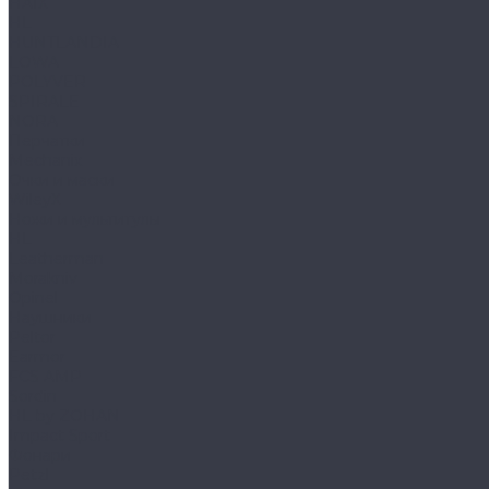
HAIX
HL
HUNTLANDIA
LOWA
POLYVER
SPIRALE
NORA
Перчатки
Mechanix
Очки и маски
WileyX
Ножи и мультитулы
HL
Leatherman
Morakniv
Opinel
Наушники
Peltor
Earmor
FCS AMP
Sordin
HL by ZOHAN
Impact Sport
Фонари
Petzl