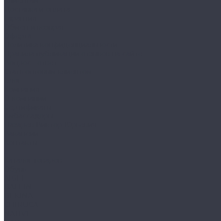
Клиентам
Доставка и оплата
Гарантия
Обмен и возврат
Оферта
Политика конфиденциальности
Правила публикации отзывов на сайте
Вопрос - ответ
Стать оптовым клиентом
Блог
Компания
О компании
Сертификаты
Амбассадоры
Лазарев Виктор Юрьевич
Вакансии
Контакты
...
Каталог товаров
Обувь
AIGLE
BAFFIN
BEKINA
CHIRUCA
NATIVE