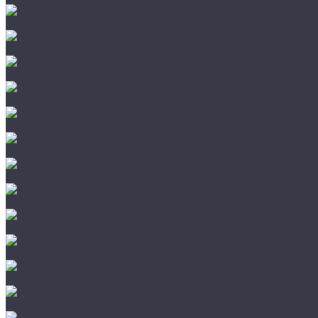
CHIRUCA
NATIVE
HAIX
HL
HUNTLANDIA
LOWA
POLYVER
SPIRALE
NORA
Mechanix
WileyX
HL