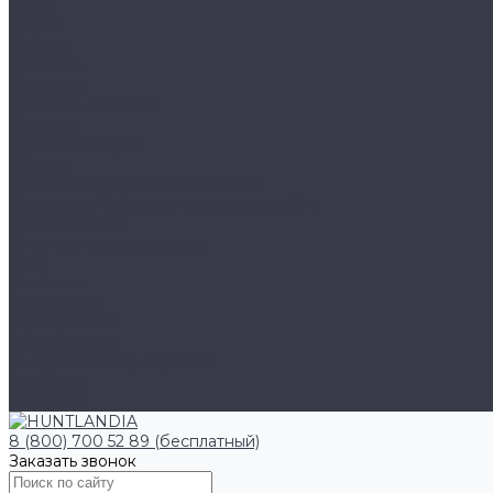
Klarus
Акции
Бренды
Доставка
Клиентам
Доставка и оплата
Гарантия
Обмен и возврат
Оферта
Политика конфиденциальности
Правила публикации отзывов на сайте
Вопрос - ответ
Стать оптовым клиентом
Блог
Компания
О компании
Сертификаты
Амбассадоры
Лазарев Виктор Юрьевич
Вакансии
Контакты
8 (800) 700 52 89 (бесплатный)
Заказать звонок