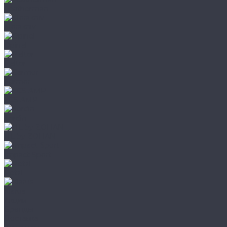
Leatherman
Morakniv
Opinel
Peltor
Earmor
FCS AMP
Sordin
HL by ZOHAN
Impact Sport
Petzl
Klarus
Акции
Бренды
Доставка