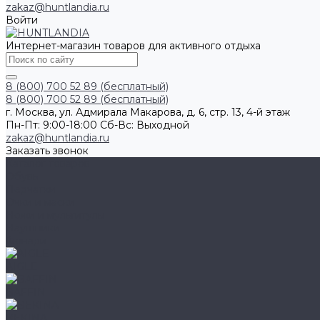
zakaz@huntlandia.ru
Войти
Интернет-магазин товаров для активного отдыха
8 (800) 700 52 89 (бесплатный)
8 (800) 700 52 89 (бесплатный)
г. Москва, ул. Адмирала Макарова, д. 6, стр. 13, 4-й этаж
Пн-Пт: 9:00-18:00 Cб-Вс: Выходной
zakaz@huntlandia.ru
Заказать звонок
Каталог товаров
Обувь
Перчатки
Очки и маски
Ножи и мультитулы
Наушники
Фонари
AIGLE
BAFFIN
BEKINA