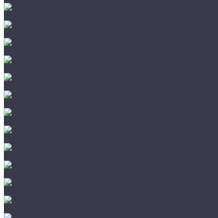
CHIRUCA
NATIVE
HAIX
HL
HUNTLANDIA
LOWA
POLYVER
SPIRALE
NORA
Mechanix
WileyX
HL