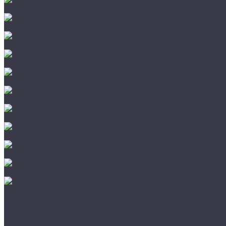
Leatherman
Morakniv
Opinel
Peltor
Earmor
FCS AMP
Sordin
HL by ZOHAN
Impact Sport
Petzl
Klarus
Акции
Бренды
Доставка