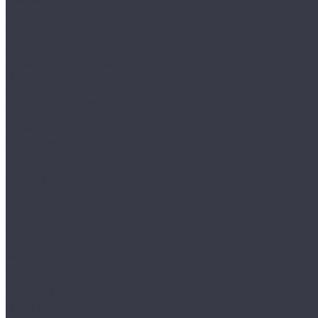
Клиентам
Доставка и оплата
Гарантия
Обмен и возврат
Оферта
Политика конфиденциальности
Правила публикации отзывов на сайте
Вопрос - ответ
Стать оптовым клиентом
Блог
Компания
О компании
Сертификаты
Амбассадоры
Лазарев Виктор Юрьевич
Вакансии
Контакты
...
Каталог товаров
Обувь
AIGLE
BAFFIN
BEKINA
CHIRUCA
NATIVE