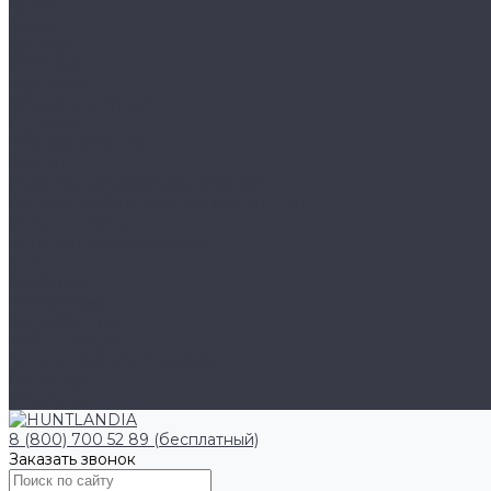
Klarus
Акции
Бренды
Доставка
Клиентам
Доставка и оплата
Гарантия
Обмен и возврат
Оферта
Политика конфиденциальности
Правила публикации отзывов на сайте
Вопрос - ответ
Стать оптовым клиентом
Блог
Компания
О компании
Сертификаты
Амбассадоры
Лазарев Виктор Юрьевич
Вакансии
Контакты
8 (800) 700 52 89 (бесплатный)
Заказать звонок