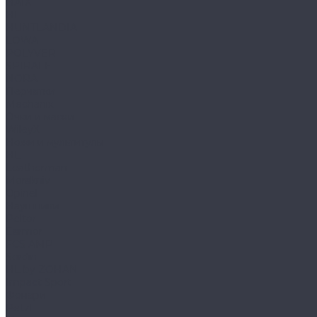
HAIX
HL
HUNTLANDIA
LOWA
POLYVER
SPIRALE
NORA
Перчатки
Mechanix
Очки и маски
WileyX
Ножи и мультитулы
HL
Leatherman
Morakniv
Opinel
Наушники
Peltor
Earmor
FCS AMP
Sordin
HL by ZOHAN
Impact Sport
Фонари
Petzl