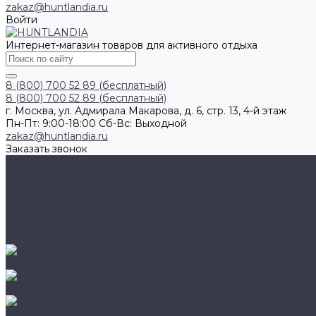
zakaz@huntlandia.ru
Войти
Интернет-магазин товаров для активного отдыха
8 (800) 700 52 89 (бесплатный)
8 (800) 700 52 89 (бесплатный)
г. Москва, ул. Адмирала Макарова, д. 6, стр. 13, 4-й этаж
Пн-Пт: 9:00-18:00 Cб-Вс: Выходной
zakaz@huntlandia.ru
Заказать звонок
Каталог товаров
Обувь
Перчатки
Очки и маски
Ножи и мультитулы
Наушники
Фонари
AIGLE
BAFFIN
BEKINA