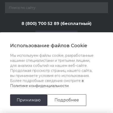
8 (800) 700 52 89 (бесплатный)
Заказать звонок
Использование файлов Cookie
zakaz@huntlandia.ru
Мы используем файлы cookie, разработанные
г. Москва, ул. Адмирала Макарова, д. 6, стр. 13, 4-й
нашими специалистами и третьими лицами,
этаж
для анализа событий на нашем веб-сайте.
Продолжая просмотр страниц нашего сайта,
вы принимаете условия его использования.
Более подробные сведения смотрите
в
Политике конфиденциальности
.
Принимаю
Подробнее