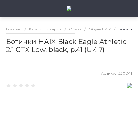
Главная
/
Каталог товаров
/
Обувь
/
Обувь HAIX
/
Ботинки HA
Ботинки HAIX Black Eagle Athletic
2.1 GTX Low, black, р.41 (UK 7)
Артикул
330041