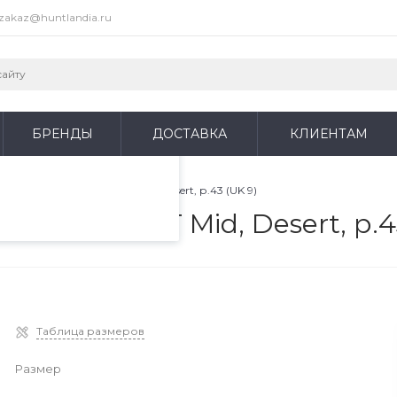
zakaz@huntlandia.ru
пециалистами и
айте. Продолжая
 его использования.
БРЕНДЫ
ДОСТАВКА
КЛИЕНТАМ
фиденциальности
.
ck Eagle Athletic 2.0 V T Mid, Desert, р.43 (UK 9)
letic 2.0 V T Mid, Desert, р.4
Таблица размеров
Размер