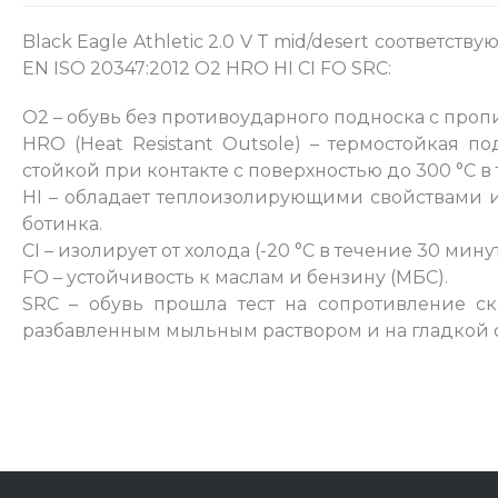
Black Eagle Athletic 2.0 V T mid/desert соответс
EN ISO 20347:2012 O2 HRO HI CI FO SRC:
O2 – обувь без противоударного подноска с пропи
HRO (Heat Resistant Outsole) – термостойкая 
стойкой при контакте с поверхностью до 300 °С в 
HI – обладает теплоизолирующими свойствами 
ботинка.
СI – изолирует от холода (-20 °С в течение 30 ми
FO – устойчивость к маслам и бензину (МБС).
SRC – обувь прошла тест на сопротивление с
разбавленным мыльным раствором и на гладкой с