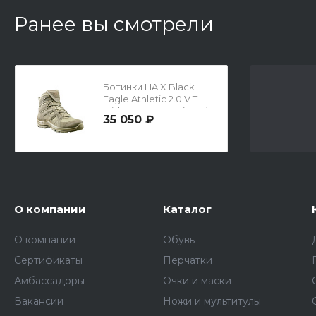
Ранее вы смотрели
Ботинки HAIX Black
Eagle Athletic 2.0 V T
Mid, Desert, р.43 (UK 9)
35 050 ₽
О компании
Каталог
О компании
Обувь
Сертификаты
Перчатки
Амбассадоры
Очки и маски
Вакансии
Ножи и мультитулы