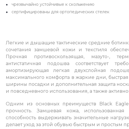
чрезвычайно устойчивые к скольжению
сертифицированы для ортопедических стелек
Легкие и дышащие тактические средние ботин
сочетания замшевой кожи и текстиля обеспе
Прочная противоскользящая, мазуто-, те
антистатичная подошва соответствует тре
амортизирующая легкая двухслойная подош
максимального комфорта в жаркие дни, быстрая
ширины посадки и дополнительная защита носка
и повседневного использования, а также активног
Одним из основных преимуществ Black Eagle 
прочность. Замшевая кожа, использованная
способность выдерживать значительные нагрузки
делает уход за этой обувью быстрым и простым п