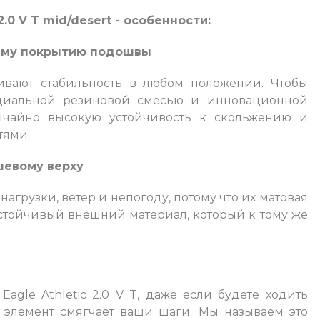
2.0 V T mid/desert - особенности:
ему покрытию подошвы
печивают стабильность в любом положении. Чтобы
ециальной резиновой смесью и инновационной
вычайно высокую устойчивость к скольжению и
тями.
шевому верху
 нагрузки, ветер и непогоду, потому что их матовая
стойчивый внешний материал, который к тому же
Eagle Athletic 2.0 V T, даже если будете ходить
 элемент смягчает ваши шаги. Мы называем это