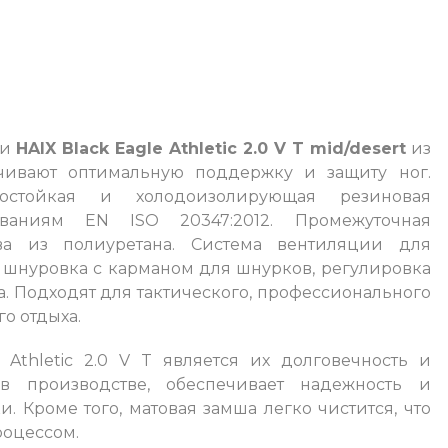
ки
HAIX Black Eagle Athletic 2.0 V T mid/desert
из
чивают оптимальную поддержку и защиту ног.
рмостойкая и холодоизолирующая резиновая
бованиям EN ISO 20347:2012. Промежуточная
ва из полиуретана. Система вентиляции для
 шнуровка с карманом для шнурков, регулировка
. Подходят для тактического, профессионального
о отдыха.
Athletic 2.0 V T является их долговечность и
 в производстве, обеспечивает надежность и
. Кроме того, матовая замша легко чистится, что
роцессом.