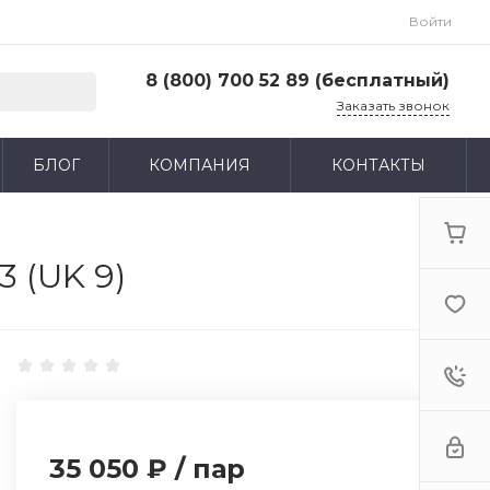
Войти
8 (800) 700 52 89 (бесплатный)
Заказать звонок
8 (800) 700 52 89 (бесплатный)
БЛОГ
КОМПАНИЯ
КОНТАКТЫ
г. Москва, ул. Адмирала Макарова, д. 6, стр.
13, 4-й этаж
Пн-Пт: 9:00-18:00 Cб-Вс: Выходной
zakaz@huntlandia.ru
3 (UK 9)
35 050 ₽
/
пар