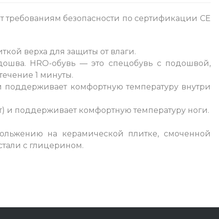
твуют требованиям безопасности по сертификации CE
ткой верха для защиты от влаги.
подошва. HRO-обувь — это спецобувь с подошвой,
течение 1 минуты.
и поддерживает комфортную температуру внутри
нут) и поддерживает комфортную температуру ноги.
кольжению на керамической плитке, смоченной
тали с глицерином.