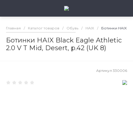
Главная
/
Каталог товаров
/
Обувь
/
HAIX
/
Ботинки HAIX Black
Ботинки HAIX Black Eagle Athletic
2.0 V T Mid, Desert, р.42 (UK 8)
Артикул
330006