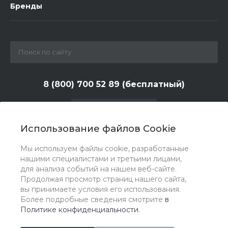
Бренды
8 (800) 700 52 89 (бесплатный)
Заказать звонок
Использование файлов Cookie
zakaz@huntlandia.ru
Мы используем файлы cookie, разработанные
г. Москва, ул. Адмирала Макарова, д. 6, стр. 13, 4-й
нашими специалистами и третьими лицами,
этаж
для анализа событий на нашем веб-сайте.
Продолжая просмотр страниц нашего сайта,
вы принимаете условия его использования.
Более подробные сведения смотрите
в
Политике конфиденциальности
.