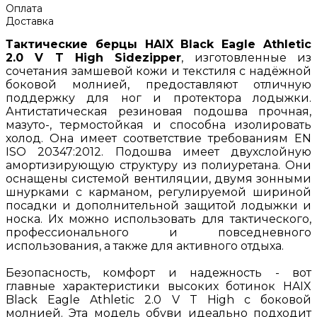
Оплата
Доставка
Тактические берцы HAIX Black Eagle Athletic
2.0 V T High Sidezipper
, изготовленные из
сочетания замшевой кожи и текстиля с надёжной
боковой молнией, предоставляют отличную
поддержку для ног и протектора лодыжки.
Антистатическая резиновая подошва прочная,
мазуто-, термостойкая и способна изолировать
холод. Она имеет соответствие требованиям EN
ISO 20347:2012. Подошва имеет двухслойную
амортизирующую структуру из полиуретана. Они
оснащены системой вентиляции, двумя зонными
шнурками с карманом, регулируемой шириной
посадки и дополнительной защитой лодыжки и
носка. Их можно использовать для тактического,
профессионального и повседневного
использования, а также для активного отдыха.
Безопасность, комфорт и надежность - вот
главные характеристики высоких ботинок HAIX
Black Eagle Athletic 2.0 V T High с боковой
молнией. Эта модель обуви идеально подходит