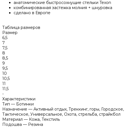
анатомические быстросохнущие стельки Texon
комбинированная застежка молния + шнуровка
сделано в Европе
Таблица размеров
Размер
6,5
7
7,5
8
8,5
9
9,5
10
10,5
11
11,5
-
Характеристики
Тип
—
Ботинки
Назначение
—
Активный отдых, Треккинг, горы, Городское,
Тактическое, Универсальное, Охота, стрельба, страйкбол
Материал
—
Кожа, Текстиль
Подошва
—
Резина