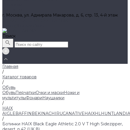
Вакансии
Контакты
г. Москва, ул. Адмирала Макарова, д. 6, стр. 13, 4-й этаж
8 (800) 700 52 89 (бесплатный)
zakaz@huntlandia.ru
Поиск
Главная
/
Каталог товаров
/
Обувь
Обувь
Перчатки
Очки и маски
Ножи и
мультитулы
Фонари
Наушники
/
HAIX
AIGLE
BAFFIN
BEKINA
CHIRUCA
NATIVE
HAIX
HL
HUNTLANDI
/
Ботинки HAIX Black Eagle Athletic 2.0 V T High Sidezipper,
desert, р.42 (UK 8)