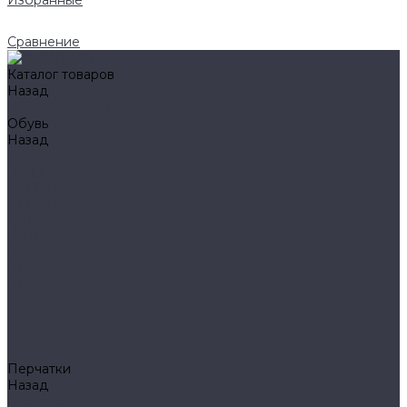
Избранные
Сравнение
Каталог товаров
Назад
Каталог товаров
Обувь
Назад
Обувь
AIGLE
BAFFIN
BEKINA
CHIRUCA
NATIVE
HAIX
HL
HUNTLANDIA
LOWA
POLYVER
SPIRALE
NORA
Перчатки
Назад
Перчатки