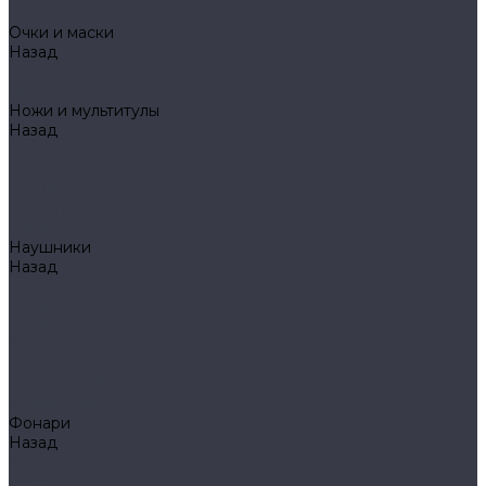
Mechanix
Очки и маски
Назад
Очки и маски
WileyX
Ножи и мультитулы
Назад
Ножи и мультитулы
HL
Leatherman
Morakniv
Opinel
Наушники
Назад
Наушники
Peltor
Earmor
FCS AMP
Sordin
HL by ZOHAN
Impact Sport
Фонари
Назад
Фонари
Petzl