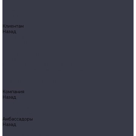
Klarus
Акции
Бренды
Доставка
Клиентам
Назад
Клиентам
Доставка и оплата
Гарантия
Обмен и возврат
Оферта
Политика конфиденциальности
Правила публикации отзывов на сайте
Вопрос - ответ
Стать оптовым клиентом
Блог
Компания
Назад
Компания
О компании
Сертификаты
Амбассадоры
Назад
Амбассадоры
Лазарев Виктор Юрьевич