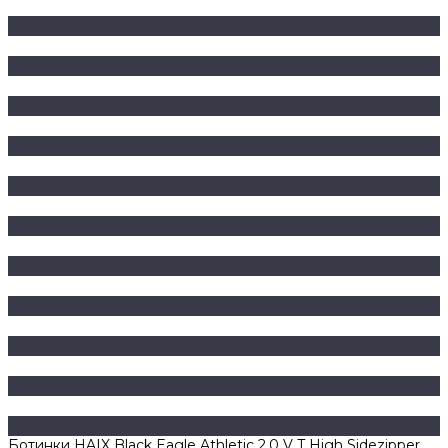
Ботинки HAIX Black Eagle Athletic 2.0 V T High Sidezipper,