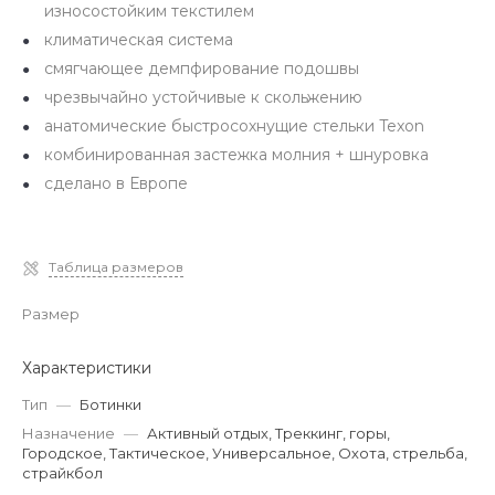
износостойким текстилем
климатическая система
смягчающее демпфирование подошвы
чрезвычайно устойчивые к скольжению
анатомические быстросохнущие стельки Texon
комбинированная застежка молния + шнуровка
сделано в Европе
Таблица размеров
Размер
Характеристики
Тип
—
Ботинки
Назначение
—
Активный отдых, Треккинг, горы,
Городское, Тактическое, Универсальное, Охота, стрельба,
страйкбол