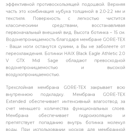
эффективной противоскользящей подошвой. Верхняя
часть это комбинация нубука толщиной в 2.0-2.2 мм и
текстиля. Поверхность с легкостью чистится
классическими средствами, восстанавливая
первоначальный внешний вид. Высота ботинка – 15 см.
Водонепроницаемость благодаря мембране GORE-TEX
- Ваши ноги останутся сухими, а Вы не заболеете от
переохлаждения. Ботинки HAIX Black Eagle Athletic 2.0
V GTX Mid Sage обладают превосходной
водонепроницаемостью и высокой
воздухопроницаемостью.
Трехслойная мембрана GORE-TEX закрывает всю
внутреннюю подкладку. Мембрана GORE-TEX
Extended обеспечивает интенсивный влагоотвод за
счет меньшего количества функциональных слоев.
Мембрана обеспечивает гидроизоляцию и
препятствует попаданию внутрь ботинка молекул
воды. При использовании носков для мембранной