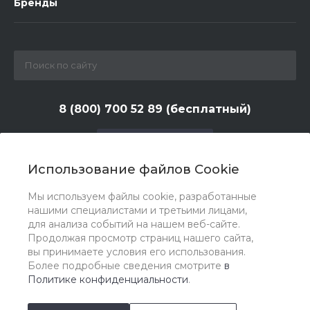
Бренды
8 (800) 700 52 89 (бесплатный)
Заказать звонок
Использование файлов Cookie
zakaz@huntlandia.ru
Мы используем файлы cookie, разработанные
г. Москва, ул. Адмирала Макарова, д. 6, стр. 13, 4-й
нашими специалистами и третьими лицами,
этаж
для анализа событий на нашем веб-сайте.
Продолжая просмотр страниц нашего сайта,
вы принимаете условия его использования.
Более подробные сведения смотрите
в
Политике конфиденциальности
.