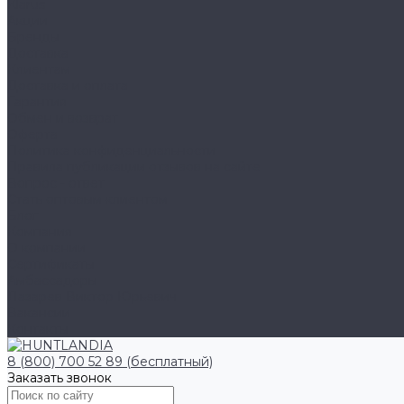
Klarus
Акции
Бренды
Доставка
Клиентам
Доставка и оплата
Гарантия
Обмен и возврат
Оферта
Политика конфиденциальности
Правила публикации отзывов на сайте
Вопрос - ответ
Стать оптовым клиентом
Блог
Компания
О компании
Сертификаты
Амбассадоры
Лазарев Виктор Юрьевич
Вакансии
Контакты
8 (800) 700 52 89 (бесплатный)
Заказать звонок