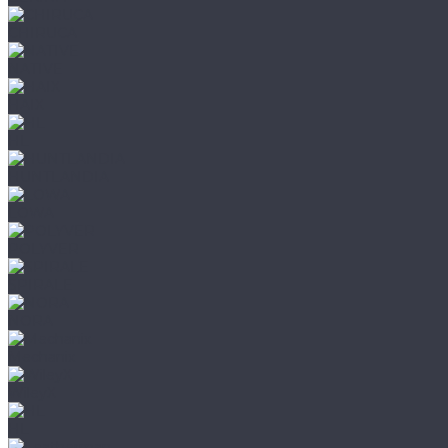
CHIRUCA
NATIVE
HAIX
HL
HUNTLANDIA
LOWA
POLYVER
SPIRALE
NORA
Mechanix
WileyX
HL