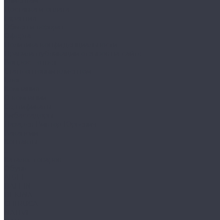
Клиентам
Доставка и оплата
Гарантия
Обмен и возврат
Оферта
Политика конфиденциальности
Правила публикации отзывов на сайте
Вопрос - ответ
Стать оптовым клиентом
Блог
Компания
О компании
Сертификаты
Амбассадоры
Лазарев Виктор Юрьевич
Вакансии
Контакты
...
Каталог товаров
Обувь
AIGLE
BAFFIN
BEKINA
CHIRUCA
NATIVE