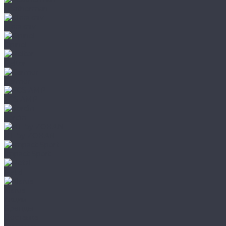
Leatherman
Morakniv
Opinel
Peltor
Earmor
FCS AMP
Sordin
HL by ZOHAN
Impact Sport
Petzl
Klarus
Акции
Бренды
Доставка