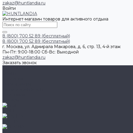
zakaz@huntlandia.ru
Войти
Интернет-магазин товаров для активного отдыха
8 (800) 700 52 89 (бесплатный)
8 (800) 700 52 89 (бесплатный)
г. Москва, ул. Адмирала Макарова, д. 6, стр. 13, 4-й этаж
Пн-Пт: 9:00-18:00 Cб-Вс: Выходной
zakaz@huntlandia.ru
Заказать звонок
Каталог товаров
Обувь
Перчатки
Очки и маски
Ножи и мультитулы
Наушники
Фонари
AIGLE
BAFFIN
BEKINA