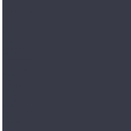
HAIX
HL
HUNTLANDIA
LOWA
POLYVER
SPIRALE
NORA
Перчатки
Mechanix
Очки и маски
WileyX
Ножи и мультитулы
HL
Leatherman
Morakniv
Opinel
Наушники
Peltor
Earmor
FCS AMP
Sordin
HL by ZOHAN
Impact Sport
Фонари
Petzl