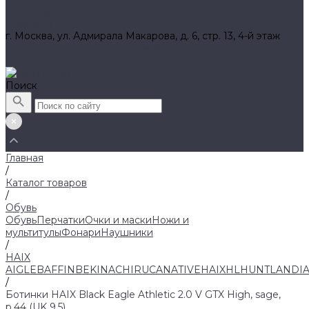
Вакансии
Контакты
г. Москва, ул. Адмирала Макарова, д. 6, стр. 13, 4-й этаж
8 (800) 700 52 89 (бесплатный)
zakaz@huntlandia.ru
Поиск
Главная
/
Каталог товаров
/
Обувь
Обувь
Перчатки
Очки и маски
Ножи и
мультитулы
Фонари
Наушники
/
HAIX
AIGLE
BAFFIN
BEKINA
CHIRUCA
NATIVE
HAIX
HL
HUNTLANDI
/
Ботинки HAIX Black Eagle Athletic 2.0 V GTX High, sage,
р.44 (UK 9,5)