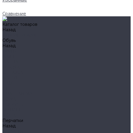
Избранные
Сравнение
Каталог товаров
Назад
Каталог товаров
Обувь
Назад
Обувь
AIGLE
BAFFIN
BEKINA
CHIRUCA
NATIVE
HAIX
HL
HUNTLANDIA
LOWA
POLYVER
SPIRALE
NORA
Перчатки
Назад
Перчатки