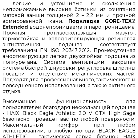
- легкие и устойчивые к скольжению
непромокаемые высокие ботинки из сочетания
матовой замши толщиной 2 – 2,2 мм и прочной
армированной ткани.
Подкладка GORE-TEX®
Extended
водонепроницаема и паропроницаема.
Прочная противоскользящая, мазуто-,
термостойкая и холодоизолирующая резиновая
антистатичная подошва соответствует
требованиям EN ISO 20347:2012. Промежуточная
амортизирующая легкая двухслойная подошва из
полиуретана. Система вентиляции, закрытая
система быстрой шнуровки, регулировка ширины
посадки и отсутствие металлических частей.
Подходят для профессионального, тактического и
повседневного использования, а также активного
отдыха.
Высочайшая функциональность для
пользователей благодаря нескользящей подошве
- HAIX Black Eagle Athletic 2.0 V GTX High Sage
безопасно проведет вас по любой поверхности.
Максимальный комфорт при любом
использовании, в любую погоду. BLACK EAGLE
ATHLETIC - тактическая серия ботинок HAIX