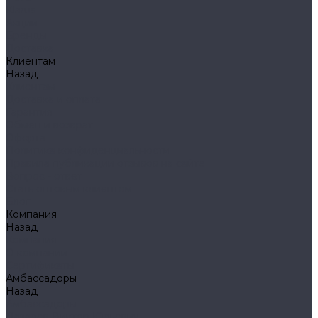
Klarus
Акции
Бренды
Доставка
Клиентам
Назад
Клиентам
Доставка и оплата
Гарантия
Обмен и возврат
Оферта
Политика конфиденциальности
Правила публикации отзывов на сайте
Вопрос - ответ
Стать оптовым клиентом
Блог
Компания
Назад
Компания
О компании
Сертификаты
Амбассадоры
Назад
Амбассадоры
Лазарев Виктор Юрьевич