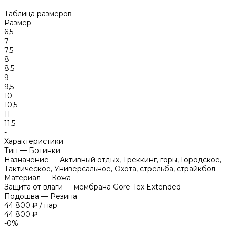
Таблица размеров
Размер
6,5
7
7,5
8
8,5
9
9,5
10
10,5
11
11,5
-
Характеристики
Тип
—
Ботинки
Назначение
—
Активный отдых, Треккинг, горы, Городское,
Тактическое, Универсальное, Охота, стрельба, страйкбол
Материал
—
Кожа
Защита от влаги
—
мембрана Gore-Tex Extended
Подошва
—
Резина
44 800 ₽
/
пар
44 800 ₽
-0%