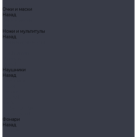
Mechanix
Очки и маски
Назад
Очки и маски
WileyX
Ножи и мультитулы
Назад
Ножи и мультитулы
HL
Leatherman
Morakniv
Opinel
Наушники
Назад
Наушники
Peltor
Earmor
FCS AMP
Sordin
HL by ZOHAN
Impact Sport
Фонари
Назад
Фонари
Petzl