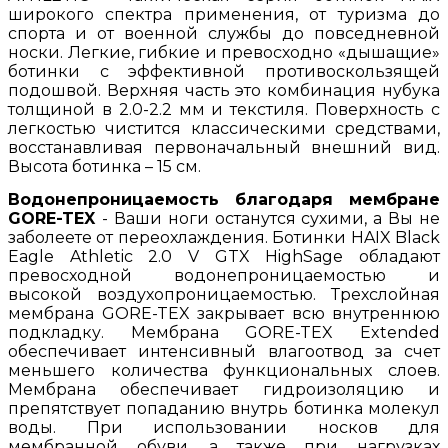
широкого спектра применения, от туризма до
спорта и от военной службы до повседневной
носки. Легкие, гибкие и превосходно «дышащие»
ботинки с эффективной противоскользящей
подошвой. Верхняя часть это комбинация нубука
толщиной в 2.0-2.2 мм и текстиля. Поверхность с
легкостью чистится классическими средствами,
восстанавливая первоначальный внешний вид.
Высота ботинка – 15 см.
Водонепроницаемость благодаря мембране
GORE-TEX
- Ваши ноги останутся сухими, а Вы не
заболеете от переохлаждения. Ботинки HAIX Black
Eagle Athletic 2.0 V GTX HighSage обладают
превосходной водонепроницаемостью и
высокой воздухопроницаемостью. Трехслойная
мембрана GORE-TEX закрывает всю внутреннюю
подкладку. Мембрана GORE-TEX Extended
обеспечивает интенсивный влагоотвод за счет
меньшего количества функциональных слоев.
Мембрана обеспечивает гидроизоляцию и
препятствует попаданию внутрь ботинка молекул
воды. При использовании носков для
мембранной обуви, а также при нагрузках