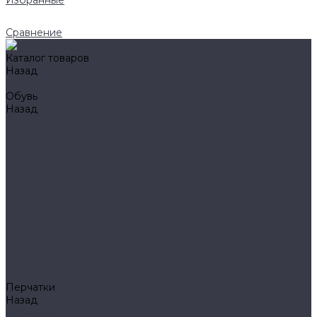
Избранные
Сравнение
Каталог товаров
Назад
Каталог товаров
Обувь
Назад
Обувь
AIGLE
BAFFIN
BEKINA
CHIRUCA
NATIVE
HAIX
HL
HUNTLANDIA
LOWA
POLYVER
SPIRALE
NORA
Перчатки
Назад
Перчатки