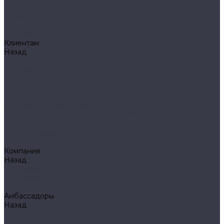
Klarus
Акции
Бренды
Доставка
Клиентам
Назад
Клиентам
Доставка и оплата
Гарантия
Обмен и возврат
Оферта
Политика конфиденциальности
Правила публикации отзывов на сайте
Вопрос - ответ
Стать оптовым клиентом
Блог
Компания
Назад
Компания
О компании
Сертификаты
Амбассадоры
Назад
Амбассадоры
Лазарев Виктор Юрьевич