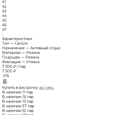
41
42
43
44
45
46
47
-
Характеристики
Тип
—
Сапоги
Назначение
—
Активный отдых
Материал
—
Резина
Подошва
—
Резина
Фиксация
—
Утяжка
7 500 ₽
/
пар
7 500 ₽
-0%
Купить в рассрочку
за
/ мес.
В наличии
11
пар
В наличии
16
пар
В наличии
13
пар
В наличии
37
пар
В наличии
52
пар