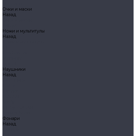
Mechanix
Очки и маски
Назад
Очки и маски
WileyX
Ножи и мультитулы
Назад
Ножи и мультитулы
HL
Leatherman
Morakniv
Opinel
Наушники
Назад
Наушники
Peltor
Earmor
FCS AMP
Sordin
HL by ZOHAN
Impact Sport
Фонари
Назад
Фонари
Petzl