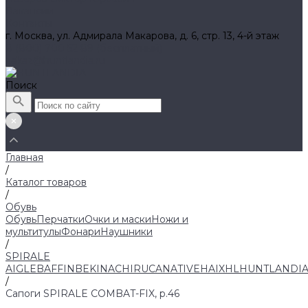
Вакансии
Контакты
г. Москва, ул. Адмирала Макарова, д. 6, стр. 13, 4-й этаж
8 (800) 700 52 89 (бесплатный)
zakaz@huntlandia.ru
Поиск
Главная
/
Каталог товаров
/
Обувь
Обувь
Перчатки
Очки и маски
Ножи и
мультитулы
Фонари
Наушники
/
SPIRALE
AIGLE
BAFFIN
BEKINA
CHIRUCA
NATIVE
HAIX
HL
HUNTLANDI
/
Сапоги SPIRALE COMBAT-FIX, р.46