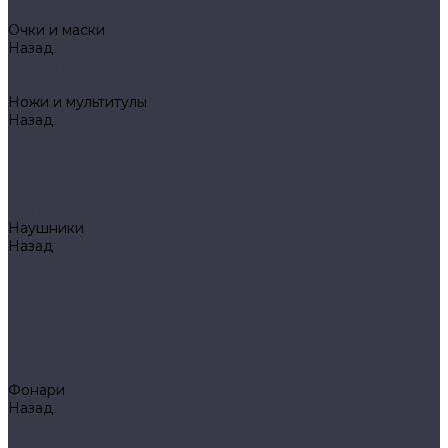
Mechanix
Очки и маски
Назад
Очки и маски
WileyX
Ножи и мультитулы
Назад
Ножи и мультитулы
HL
Leatherman
Morakniv
Opinel
Наушники
Назад
Наушники
Peltor
Earmor
FCS AMP
Sordin
HL by ZOHAN
Impact Sport
Фонари
Назад
Фонари
Petzl