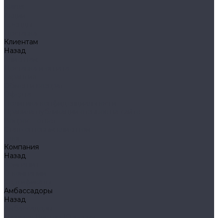
Klarus
Акции
Бренды
Доставка
Клиентам
Назад
Клиентам
Доставка и оплата
Гарантия
Обмен и возврат
Оферта
Политика конфиденциальности
Правила публикации отзывов на сайте
Вопрос - ответ
Стать оптовым клиентом
Блог
Компания
Назад
Компания
О компании
Сертификаты
Амбассадоры
Назад
Амбассадоры
Лазарев Виктор Юрьевич