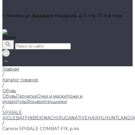
Вакансии
Контакты
г. Москва, ул. Адмирала Макарова, д. 6, стр. 13, 4-й этаж
8 (800) 700 52 89 (бесплатный)
zakaz@huntlandia.ru
Поиск
Главная
/
Каталог товаров
/
Обувь
Обувь
Перчатки
Очки и маски
Ножи и
мультитулы
Фонари
Наушники
/
SPIRALE
AIGLE
BAFFIN
BEKINA
CHIRUCA
NATIVE
HAIX
HL
HUNTLANDI
/
Сапоги SPIRALE COMBAT-FIX, р.44