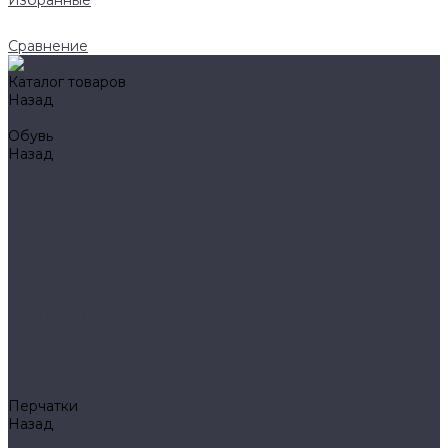
Избранные
Сравнение
Каталог товаров
Назад
Каталог товаров
Обувь
Назад
Обувь
AIGLE
BAFFIN
BEKINA
CHIRUCA
NATIVE
HAIX
HL
HUNTLANDIA
LOWA
POLYVER
SPIRALE
NORA
Перчатки
Назад
Перчатки