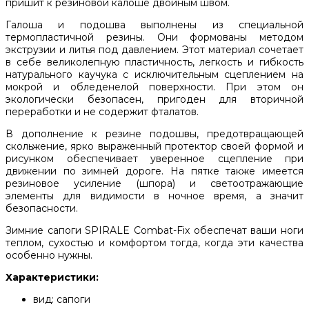
пришит к резиновой калоше двойным швом.
Галоша и подошва выполнены из специальной
термопластичной резины. Они формованы методом
экструзии и литья под давлением. Этот материал сочетает
в себе великолепную пластичность, легкость и гибкость
натурального каучука с исключительным сцеплением на
мокрой и обледенелой поверхности. При этом он
экологически безопасен, пригоден для вторичной
переработки и не содержит фталатов.
В дополнение к резине подошвы, предотвращающей
скольжение, ярко выраженный протектор своей формой и
рисунком обеспечивает уверенное сцепление при
движении по зимней дороге. На пятке также имеется
резиновое усиление (шпора) и светоотражающие
элементы для видимости в ночное время, а значит
безопасности.
Зимние сапоги SPIRALE Combat-Fix обеспечат ваши ноги
теплом, сухостью и комфортом тогда, когда эти качества
особенно нужны.
Характеристики:
вид: сапоги