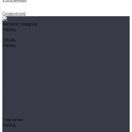
Избранные
Сравнение
Каталог товаров
Назад
Каталог товаров
Обувь
Назад
Обувь
AIGLE
BAFFIN
BEKINA
CHIRUCA
NATIVE
HAIX
HL
HUNTLANDIA
LOWA
POLYVER
SPIRALE
NORA
Перчатки
Назад
Перчатки