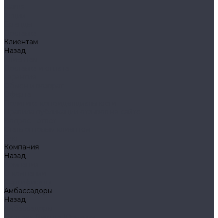
Klarus
Акции
Бренды
Доставка
Клиентам
Назад
Клиентам
Доставка и оплата
Гарантия
Обмен и возврат
Оферта
Политика конфиденциальности
Правила публикации отзывов на сайте
Вопрос - ответ
Стать оптовым клиентом
Блог
Компания
Назад
Компания
О компании
Сертификаты
Амбассадоры
Назад
Амбассадоры
Лазарев Виктор Юрьевич