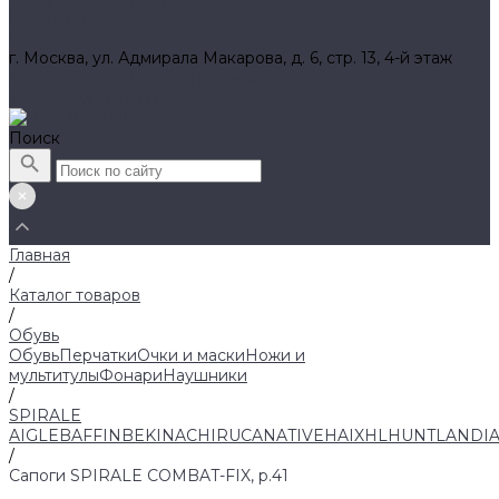
Вакансии
Контакты
г. Москва, ул. Адмирала Макарова, д. 6, стр. 13, 4-й этаж
8 (800) 700 52 89 (бесплатный)
zakaz@huntlandia.ru
Поиск
Главная
/
Каталог товаров
/
Обувь
Обувь
Перчатки
Очки и маски
Ножи и
мультитулы
Фонари
Наушники
/
SPIRALE
AIGLE
BAFFIN
BEKINA
CHIRUCA
NATIVE
HAIX
HL
HUNTLANDI
/
Сапоги SPIRALE COMBAT-FIX, р.41