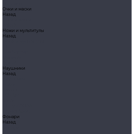
Mechanix
Очки и маски
Назад
Очки и маски
WileyX
Ножи и мультитулы
Назад
Ножи и мультитулы
HL
Leatherman
Morakniv
Opinel
Наушники
Назад
Наушники
Peltor
Earmor
FCS AMP
Sordin
HL by ZOHAN
Impact Sport
Фонари
Назад
Фонари
Petzl