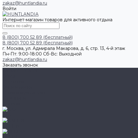
zakaz@huntlandia.ru
Войти
Интернет-магазин товаров для активного отдыха
8 (800) 700 52 89 (бесплатный)
8 (800) 700 52 89 (бесплатный)
г. Москва, ул. Адмирала Макарова, д. 6, стр. 13, 4-й этаж
Пн-Пт: 9:00-18:00 Cб-Вс: Выходной
zakaz@huntlandia.ru
Заказать звонок
Каталог товаров
Обувь
Перчатки
Очки и маски
Ножи и мультитулы
Наушники
Фонари
AIGLE
BAFFIN
BEKINA