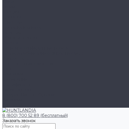
Klarus
Акции
Бренды
Доставка
Клиентам
Доставка и оплата
Гарантия
Обмен и возврат
Оферта
Политика конфиденциальности
Правила публикации отзывов на сайте
Вопрос - ответ
Стать оптовым клиентом
Блог
Компания
О компании
Сертификаты
Амбассадоры
Лазарев Виктор Юрьевич
Вакансии
Контакты
8 (800) 700 52 89 (бесплатный)
Заказать звонок