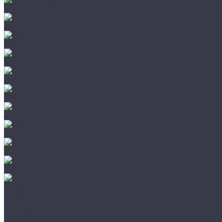
Leatherman
Morakniv
Opinel
Peltor
Earmor
FCS AMP
Sordin
HL by ZOHAN
Impact Sport
Petzl
Klarus
Акции
Бренды
Доставка