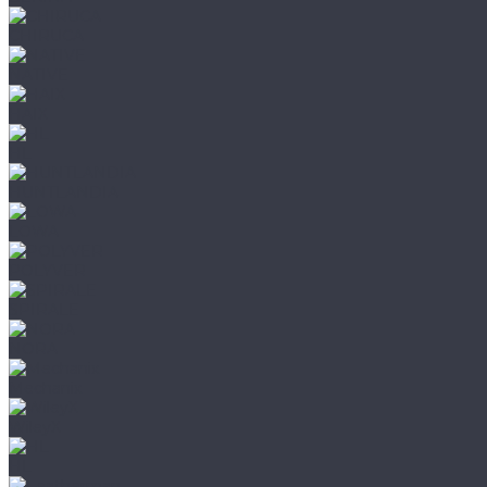
CHIRUCA
NATIVE
HAIX
HL
HUNTLANDIA
LOWA
POLYVER
SPIRALE
NORA
Mechanix
WileyX
HL