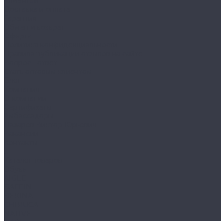
Клиентам
Доставка и оплата
Гарантия
Обмен и возврат
Оферта
Политика конфиденциальности
Правила публикации отзывов на сайте
Вопрос - ответ
Стать оптовым клиентом
Блог
Компания
О компании
Сертификаты
Амбассадоры
Лазарев Виктор Юрьевич
Вакансии
Контакты
...
Каталог товаров
Обувь
AIGLE
BAFFIN
BEKINA
CHIRUCA
NATIVE