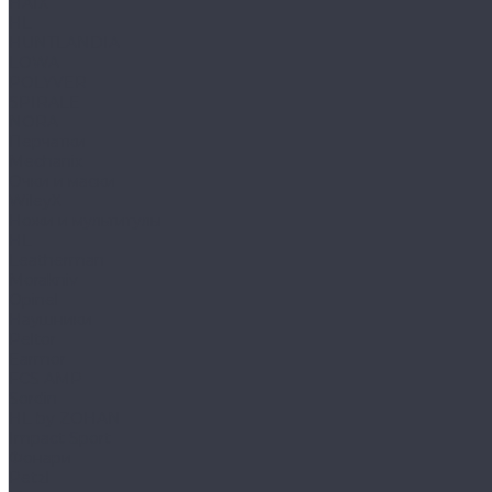
HAIX
HL
HUNTLANDIA
LOWA
POLYVER
SPIRALE
NORA
Перчатки
Mechanix
Очки и маски
WileyX
Ножи и мультитулы
HL
Leatherman
Morakniv
Opinel
Наушники
Peltor
Earmor
FCS AMP
Sordin
HL by ZOHAN
Impact Sport
Фонари
Petzl