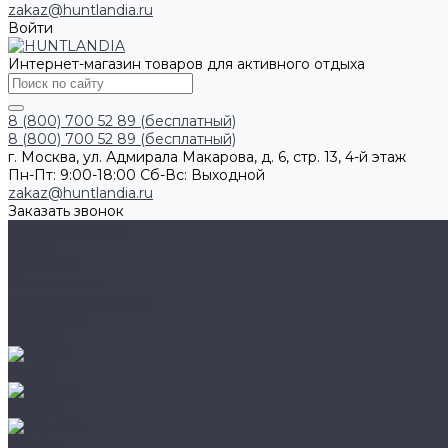
zakaz@huntlandia.ru
Войти
Интернет-магазин товаров для активного отдыха
8 (800) 700 52 89 (бесплатный)
8 (800) 700 52 89 (бесплатный)
г. Москва, ул. Адмирала Макарова, д. 6, стр. 13, 4-й этаж
Пн-Пт: 9:00-18:00 Cб-Вс: Выходной
zakaz@huntlandia.ru
Заказать звонок
Каталог товаров
Обувь
Перчатки
Очки и маски
Ножи и мультитулы
Наушники
Фонари
AIGLE
BAFFIN
BEKINA