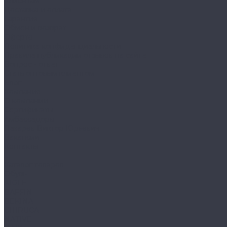
Клиентам
Доставка и оплата
Гарантия
Обмен и возврат
Оферта
Политика конфиденциальности
Правила публикации отзывов на сайте
Вопрос - ответ
Стать оптовым клиентом
Блог
Компания
О компании
Сертификаты
Амбассадоры
Лазарев Виктор Юрьевич
Вакансии
Контакты
...
Каталог товаров
Обувь
AIGLE
BAFFIN
BEKINA
CHIRUCA
NATIVE