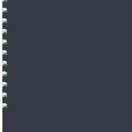
Leatherman
Morakniv
Opinel
Peltor
Earmor
FCS AMP
Sordin
HL by ZOHAN
Impact Sport
Petzl
Klarus
Акции
Бренды
Доставка