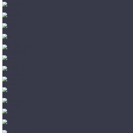
CHIRUCA
NATIVE
HAIX
HL
HUNTLANDIA
LOWA
POLYVER
SPIRALE
NORA
Mechanix
WileyX
HL