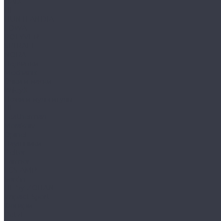
HAIX
HL
HUNTLANDIA
LOWA
POLYVER
SPIRALE
NORA
Перчатки
Mechanix
Очки и маски
WileyX
Ножи и мультитулы
HL
Leatherman
Morakniv
Opinel
Наушники
Peltor
Earmor
FCS AMP
Sordin
HL by ZOHAN
Impact Sport
Фонари
Petzl