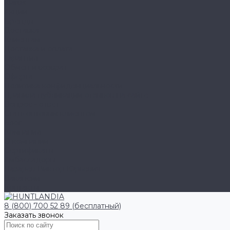
Klarus
Акции
Бренды
Доставка
Клиентам
Доставка и оплата
Гарантия
Обмен и возврат
Оферта
Политика конфиденциальности
Правила публикации отзывов на сайте
Вопрос - ответ
Стать оптовым клиентом
Блог
Компания
О компании
Сертификаты
Амбассадоры
Лазарев Виктор Юрьевич
Вакансии
Контакты
8 (800) 700 52 89 (бесплатный)
Заказать звонок