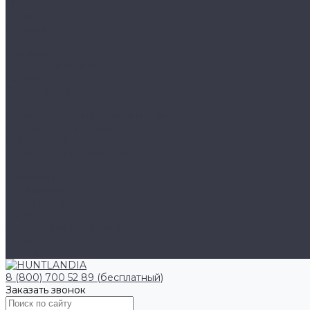
Klarus
Акции
Бренды
Доставка
Клиентам
Доставка и оплата
Гарантия
Обмен и возврат
Оферта
Политика конфиденциальности
Правила публикации отзывов на сайте
Вопрос - ответ
Стать оптовым клиентом
Блог
Компания
О компании
Сертификаты
Амбассадоры
Лазарев Виктор Юрьевич
Вакансии
Контакты
8 (800) 700 52 89 (бесплатный)
Заказать звонок