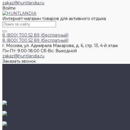
zakaz@huntlandia.ru
Войти
Интернет-магазин товаров для активного отдыха
8 (800) 700 52 89 (бесплатный)
8 (800) 700 52 89 (бесплатный)
г. Москва, ул. Адмирала Макарова, д. 6, стр. 13, 4-й этаж
Пн-Пт: 9:00-18:00 Cб-Вс: Выходной
zakaz@huntlandia.ru
Заказать звонок
Каталог товаров
Обувь
Перчатки
Очки и маски
Ножи и мультитулы
Наушники
Фонари
AIGLE
BAFFIN
BEKINA