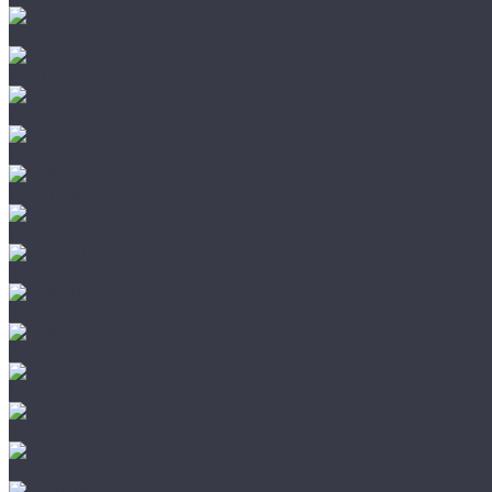
CHIRUCA
NATIVE
HAIX
HL
HUNTLANDIA
LOWA
POLYVER
SPIRALE
NORA
Mechanix
WileyX
HL