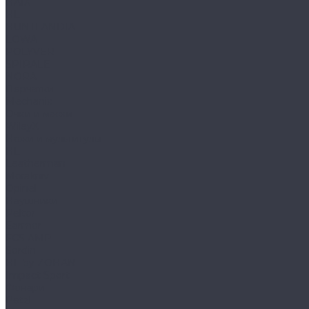
HAIX
HL
HUNTLANDIA
LOWA
POLYVER
SPIRALE
NORA
Перчатки
Mechanix
Очки и маски
WileyX
Ножи и мультитулы
HL
Leatherman
Morakniv
Opinel
Наушники
Peltor
Earmor
FCS AMP
Sordin
HL by ZOHAN
Impact Sport
Фонари
Petzl