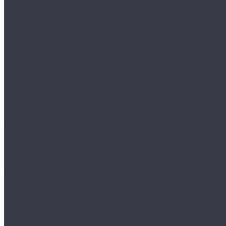
Клиентам
Доставка и оплата
Гарантия
Обмен и возврат
Оферта
Политика конфиденциальности
Правила публикации отзывов на сайте
Вопрос - ответ
Стать оптовым клиентом
Блог
Компания
О компании
Сертификаты
Амбассадоры
Лазарев Виктор Юрьевич
Вакансии
Контакты
...
Каталог товаров
Обувь
AIGLE
BAFFIN
BEKINA
CHIRUCA
NATIVE