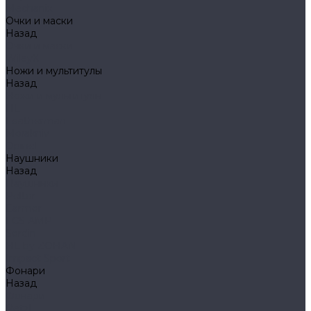
Mechanix
Очки и маски
Назад
Очки и маски
WileyX
Ножи и мультитулы
Назад
Ножи и мультитулы
HL
Leatherman
Morakniv
Opinel
Наушники
Назад
Наушники
Peltor
Earmor
FCS AMP
Sordin
HL by ZOHAN
Impact Sport
Фонари
Назад
Фонари
Petzl