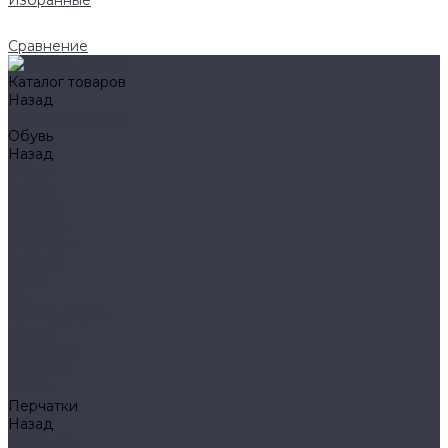
Избранные
Сравнение
Каталог товаров
Назад
Каталог товаров
Обувь
Назад
Обувь
AIGLE
BAFFIN
BEKINA
CHIRUCA
NATIVE
HAIX
HL
HUNTLANDIA
LOWA
POLYVER
SPIRALE
NORA
Перчатки
Назад
Перчатки