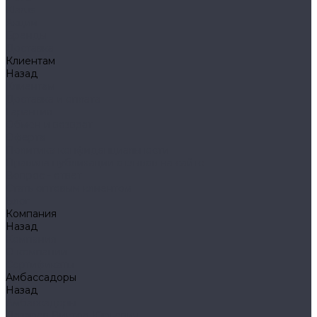
Klarus
Акции
Бренды
Доставка
Клиентам
Назад
Клиентам
Доставка и оплата
Гарантия
Обмен и возврат
Оферта
Политика конфиденциальности
Правила публикации отзывов на сайте
Вопрос - ответ
Стать оптовым клиентом
Блог
Компания
Назад
Компания
О компании
Сертификаты
Амбассадоры
Назад
Амбассадоры
Лазарев Виктор Юрьевич