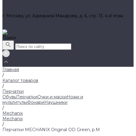
Вакансии
Контакты
г. Москва, ул. Адмирала Макарова, д. 6, стр. 13, 4-й этаж
8 (800) 700 52 89 (бесплатный)
zakaz@huntlandia.ru
Поиск
Главная
/
Каталог товаров
/
Перчатки
Обувь
Перчатки
Очки и маски
Ножи и
мультитулы
Фонари
Наушники
/
Mechanix
Mechanix
/
Перчатки MECHANIX Original OD Green, р.M