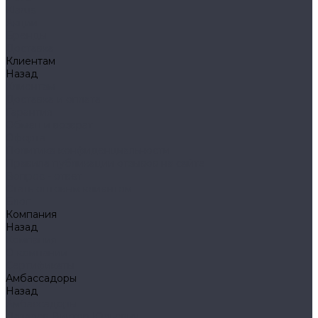
Klarus
Акции
Бренды
Доставка
Клиентам
Назад
Клиентам
Доставка и оплата
Гарантия
Обмен и возврат
Оферта
Политика конфиденциальности
Правила публикации отзывов на сайте
Вопрос - ответ
Стать оптовым клиентом
Блог
Компания
Назад
Компания
О компании
Сертификаты
Амбассадоры
Назад
Амбассадоры
Лазарев Виктор Юрьевич