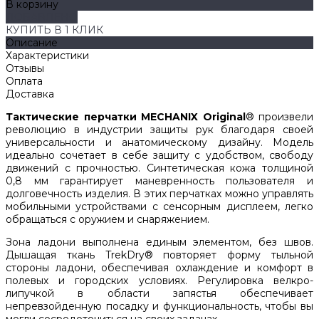
В корзину
ДОБАВЛЕНО
КУПИТЬ В 1 КЛИК
Описание
Характеристики
Отзывы
Оплата
Доставка
Тактические перчатки MECHANIX
Original
® произвели
революцию в индустрии защиты рук благодаря своей
универсальности и анатомическому дизайну. Модель
идеально сочетает в себе защиту с удобством, свободу
движений с прочностью. Синтетическая кожа толщиной
0,8 мм гарантирует маневренность пользователя и
долговечность изделия. В этих перчатках можно управлять
мобильными устройствами с сенсорным дисплеем, легко
обращаться с оружием и снаряжением.
Зона ладони выполнена единым элементом, без швов.
Дышащая ткань TrekDry® повторяет форму тыльной
стороны ладони, обеспечивая охлаждение и комфорт в
полевых и городских условиях. Регулировка велкро-
липучкой в области запястья обеспечивает
непревзойденную посадку и функциональность, чтобы вы
могли сосредоточиться на своих задачах.