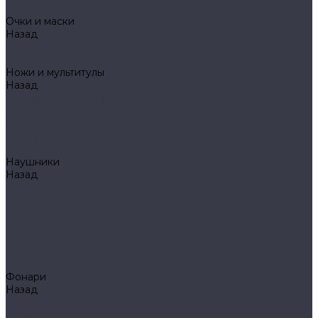
Mechanix
Очки и маски
Назад
Очки и маски
WileyX
Ножи и мультитулы
Назад
Ножи и мультитулы
HL
Leatherman
Morakniv
Opinel
Наушники
Назад
Наушники
Peltor
Earmor
FCS AMP
Sordin
HL by ZOHAN
Impact Sport
Фонари
Назад
Фонари
Petzl