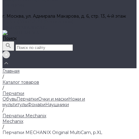
Вакансии
Контакты
г. Москва, ул. Адмирала Макарова, д. 6, стр. 13, 4-й этаж
8 (800) 700 52 89 (бесплатный)
zakaz@huntlandia.ru
Поиск
Главная
/
Каталог товаров
/
Перчатки
Обувь
Перчатки
Очки и маски
Ножи и
мультитулы
Фонари
Наушники
/
Перчатки Mechanix
Mechanix
/
Перчатки MECHANIX Original MultiCam, р.XL