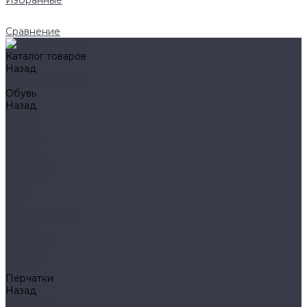
Избранные
Сравнение
Каталог товаров
Назад
Каталог товаров
Обувь
Назад
Обувь
AIGLE
BAFFIN
BEKINA
CHIRUCA
NATIVE
HAIX
HL
HUNTLANDIA
LOWA
POLYVER
SPIRALE
NORA
Перчатки
Назад
Перчатки