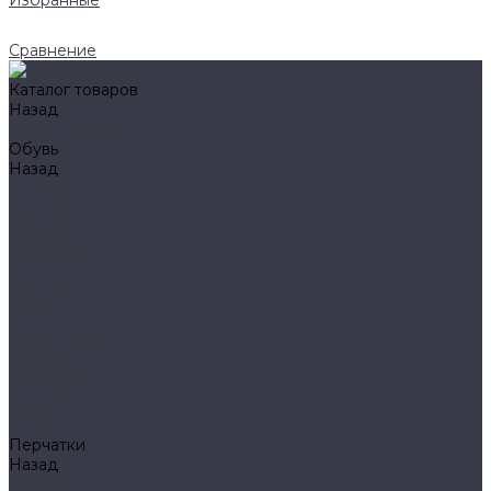
Избранные
Сравнение
Каталог товаров
Назад
Каталог товаров
Обувь
Назад
Обувь
AIGLE
BAFFIN
BEKINA
CHIRUCA
NATIVE
HAIX
HL
HUNTLANDIA
LOWA
POLYVER
SPIRALE
NORA
Перчатки
Назад
Перчатки