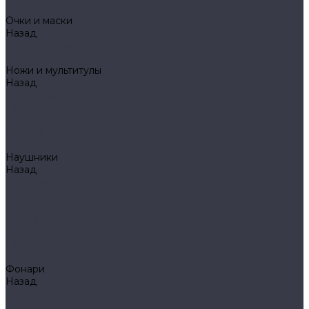
Mechanix
Очки и маски
Назад
Очки и маски
WileyX
Ножи и мультитулы
Назад
Ножи и мультитулы
HL
Leatherman
Morakniv
Opinel
Наушники
Назад
Наушники
Peltor
Earmor
FCS AMP
Sordin
HL by ZOHAN
Impact Sport
Фонари
Назад
Фонари
Petzl