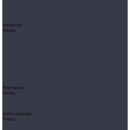
Klarus
Акции
Бренды
Доставка
Клиентам
Назад
Клиентам
Доставка и оплата
Гарантия
Обмен и возврат
Оферта
Политика конфиденциальности
Правила публикации отзывов на сайте
Вопрос - ответ
Стать оптовым клиентом
Блог
Компания
Назад
Компания
О компании
Сертификаты
Амбассадоры
Назад
Амбассадоры
Лазарев Виктор Юрьевич