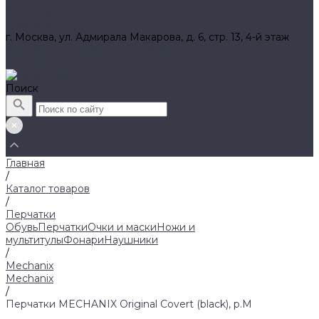
Вакансии
Контакты
г. Москва, ул. Адмирала Макарова, д. 6, стр. 13, 4-й этаж
8 (800) 700 52 89 (бесплатный)
zakaz@huntlandia.ru
Поиск
Главная
/
Каталог товаров
/
Перчатки
Обувь
Перчатки
Очки и маски
Ножи и
мультитулы
Фонари
Наушники
/
Mechanix
Mechanix
/
Перчатки MECHANIX Original Covert (black), р.M