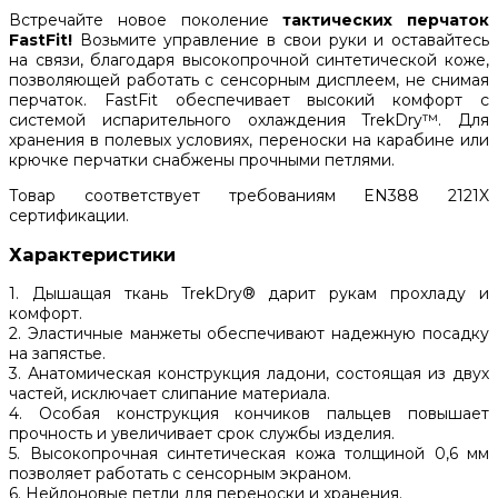
Встречайте новое поколение
тактических перчаток
FastFit!
Возьмите управление в свои руки и оставайтесь
на связи, благодаря высокопрочной синтетической коже,
позволяющей работать с сенсорным дисплеем, не снимая
перчаток. FastFit обеспечивает высокий комфорт с
системой испарительного охлаждения TrekDry™. Для
хранения в полевых условиях, переноски на карабине или
крючке перчатки снабжены прочными петлями.
Товар соответствует требованиям EN388 2121X
сертификации.
Характеристики
1. Дышащая ткань TrekDry® дарит рукам прохладу и
комфорт.
2. Эластичные манжеты обеспечивают надежную посадку
на запястье.
3. Анатомическая конструкция ладони, состоящая из двух
частей, исключает слипание материала.
4. Особая конструкция кончиков пальцев повышает
прочность и увеличивает срок службы изделия.
5. Высокопрочная синтетическая кожа толщиной 0,6 мм
позволяет работать с сенсорным экраном.
6. Нейлоновые петли для переноски и хранения.