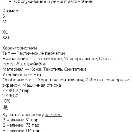
Обслуживание и ремонт автомобиля
Размер
S
M
L
XL
XXL
-
Характеристики
Тип
—
Тактические перчатки
Назначение
—
Тактическое, Универсальное, Охота,
стрельба, страйкбол
Материал
—
Кожа, Текстиль, Синтетика
Утеплитель
—
Нет
Особенности
—
Хорошая вентиляция, Работа с сенсорным
экраном, Машинная стирка
2 490 ₽
/
пар
2 490 ₽
-0%
Купить в рассрочку
за
/ мес.
В наличии
31
пар
В наличии
73
пар
В наличии
114
пар