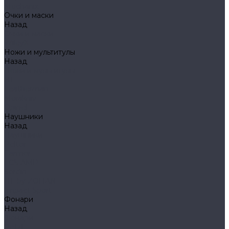
Mechanix
Очки и маски
Назад
Очки и маски
WileyX
Ножи и мультитулы
Назад
Ножи и мультитулы
HL
Leatherman
Morakniv
Opinel
Наушники
Назад
Наушники
Peltor
Earmor
FCS AMP
Sordin
HL by ZOHAN
Impact Sport
Фонари
Назад
Фонари
Petzl