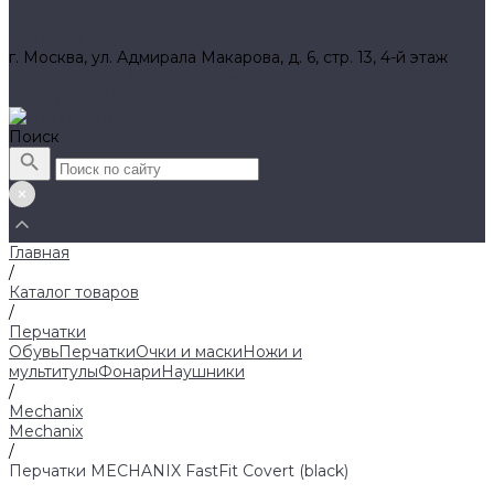
Вакансии
Контакты
г. Москва, ул. Адмирала Макарова, д. 6, стр. 13, 4-й этаж
8 (800) 700 52 89 (бесплатный)
zakaz@huntlandia.ru
Поиск
Главная
/
Каталог товаров
/
Перчатки
Обувь
Перчатки
Очки и маски
Ножи и
мультитулы
Фонари
Наушники
/
Mechanix
Mechanix
/
Перчатки MECHANIX FastFit Covert (black)