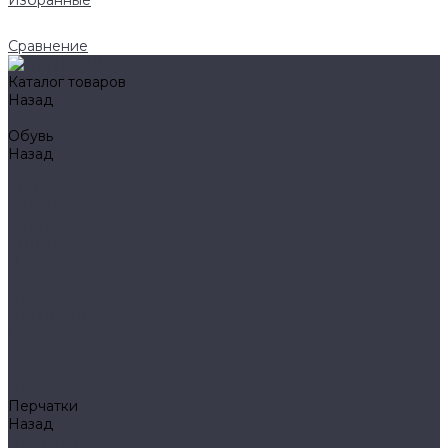
Избранные
Сравнение
Каталог товаров
Назад
Каталог товаров
Обувь
Назад
Обувь
AIGLE
BAFFIN
BEKINA
CHIRUCA
NATIVE
HAIX
HL
HUNTLANDIA
LOWA
POLYVER
SPIRALE
NORA
Перчатки
Назад
Перчатки