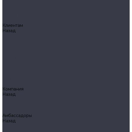
Klarus
Акции
Бренды
Доставка
Клиентам
Назад
Клиентам
Доставка и оплата
Гарантия
Обмен и возврат
Оферта
Политика конфиденциальности
Правила публикации отзывов на сайте
Вопрос - ответ
Стать оптовым клиентом
Блог
Компания
Назад
Компания
О компании
Сертификаты
Амбассадоры
Назад
Амбассадоры
Лазарев Виктор Юрьевич