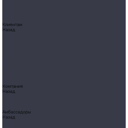
Klarus
Акции
Бренды
Доставка
Клиентам
Назад
Клиентам
Доставка и оплата
Гарантия
Обмен и возврат
Оферта
Политика конфиденциальности
Правила публикации отзывов на сайте
Вопрос - ответ
Стать оптовым клиентом
Блог
Компания
Назад
Компания
О компании
Сертификаты
Амбассадоры
Назад
Амбассадоры
Лазарев Виктор Юрьевич