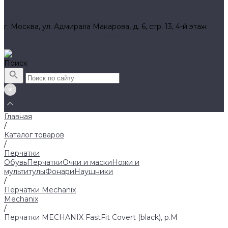
Вакансии
Контакты
г. Москва, ул. Адмирала Макарова, д. 6, стр. 13, 4-й этаж
8 (800) 700 52 89 (бесплатный)
zakaz@huntlandia.ru
Поиск
Главная
/
Каталог товаров
/
Перчатки
Обувь
Перчатки
Очки и маски
Ножи и
мультитулы
Фонари
Наушники
/
Перчатки Mechanix
Mechanix
/
Перчатки MECHANIX FastFit Covert (black), р.M