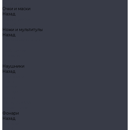
Mechanix
Очки и маски
Назад
Очки и маски
WileyX
Ножи и мультитулы
Назад
Ножи и мультитулы
HL
Leatherman
Morakniv
Opinel
Наушники
Назад
Наушники
Peltor
Earmor
FCS AMP
Sordin
HL by ZOHAN
Impact Sport
Фонари
Назад
Фонари
Petzl