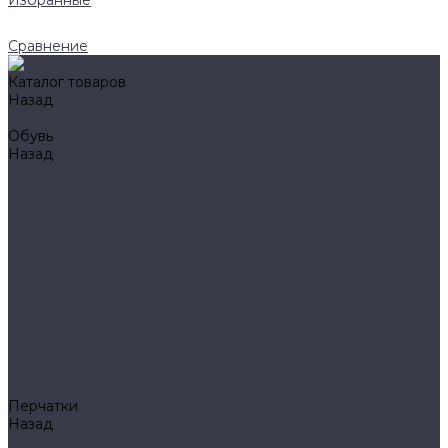
Избранные
Сравнение
Каталог товаров
Назад
Каталог товаров
Обувь
Назад
Обувь
AIGLE
BAFFIN
BEKINA
CHIRUCA
NATIVE
HAIX
HL
HUNTLANDIA
LOWA
POLYVER
SPIRALE
NORA
Перчатки
Назад
Перчатки