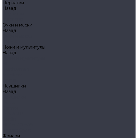
Перчатки
Назад
Перчатки
Mechanix
Очки и маски
Назад
Очки и маски
WileyX
Ножи и мультитулы
Назад
Ножи и мультитулы
HL
Leatherman
Morakniv
Opinel
Наушники
Назад
Наушники
Peltor
Earmor
FCS AMP
Sordin
HL by ZOHAN
Impact Sport
Фонари