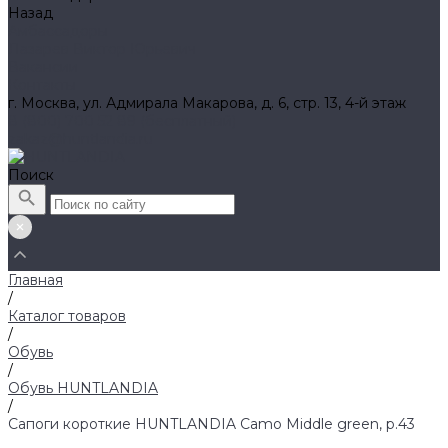
Назад
Амбассадоры
Лазарев Виктор Юрьевич
Вакансии
Контакты
г. Москва, ул. Адмирала Макарова, д. 6, стр. 13, 4-й этаж
8 (800) 700 52 89 (бесплатный)
zakaz@huntlandia.ru
Поиск
Главная
/
Каталог товаров
/
Обувь
/
Обувь HUNTLANDIA
/
Сапоги короткие HUNTLANDIA Camo Middle green, р.43