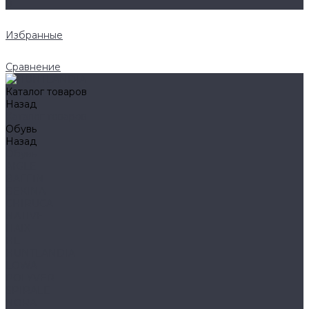
0
Избранные
Сравнение
Каталог товаров
Назад
Каталог товаров
Обувь
Назад
Обувь
AIGLE
BAFFIN
BEKINA
CHIRUCA
NATIVE
HAIX
HL
HUNTLANDIA
LOWA
POLYVER
SPIRALE
NORA