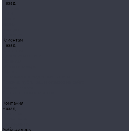
Назад
Фонари
Petzl
Klarus
Акции
Бренды
Доставка
Клиентам
Назад
Клиентам
Доставка и оплата
Гарантия
Обмен и возврат
Оферта
Политика конфиденциальности
Правила публикации отзывов на сайте
Вопрос - ответ
Стать оптовым клиентом
Блог
Компания
Назад
Компания
О компании
Сертификаты
Амбассадоры