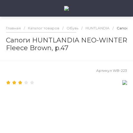
Главная
/
Каталог товаров
/
Обувь
/
HUNTLANDIA
/
Сапоги 
Сапоги HUNTLANDIA NEO-WINTER
Fleece Brown, р.47
Артикул
WB-223