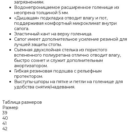
загрязнениям.
Водонепроницаемое расширенное голенище из
неопрена толщиной 5 мм.
«Дышащая» подкладка отводит влагу и пот,
поддерживая комфортный микроклимат внутри
сапога.
Эластичный кант на верху голенища.
Сапог имеет дополнительное усиление резиной для
лучшей защиты стопы.
Съёмная двухслойная стелька из пористого
вспененного полиуретана отлично отводит влагу,
быстро сохнет и служит дополнительным
амортизатором.
Гибкая резиновая подошва с рельефным
протектором.
Выступы-шпоры на пятке и петли на голенище для
удобства снятия/надевания.
Таблица размеров
Размер
39
40
41
42