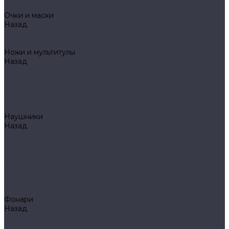
Mechanix
Очки и маски
Назад
Очки и маски
WileyX
Ножи и мультитулы
Назад
Ножи и мультитулы
HL
Leatherman
Morakniv
Opinel
Наушники
Назад
Наушники
Peltor
Earmor
FCS AMP
Sordin
HL by ZOHAN
Impact Sport
Фонари
Назад
Фонари
Petzl