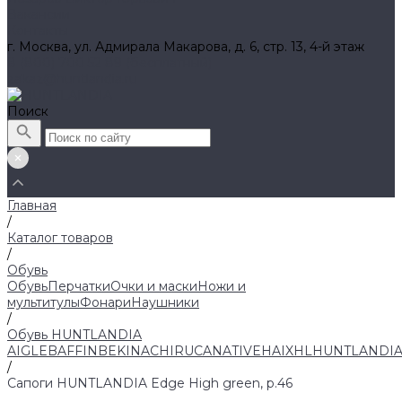
Вакансии
Контакты
г. Москва, ул. Адмирала Макарова, д. 6, стр. 13, 4-й этаж
8 (800) 700 52 89 (бесплатный)
zakaz@huntlandia.ru
Поиск
Главная
/
Каталог товаров
/
Обувь
Обувь
Перчатки
Очки и маски
Ножи и
мультитулы
Фонари
Наушники
/
Обувь HUNTLANDIA
AIGLE
BAFFIN
BEKINA
CHIRUCA
NATIVE
HAIX
HL
HUNTLANDI
/
Сапоги HUNTLANDIA Edge High green, р.46