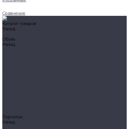
Избранные
Сравнение
Каталог товаров
Назад
Каталог товаров
Обувь
Назад
Обувь
AIGLE
BAFFIN
BEKINA
CHIRUCA
NATIVE
HAIX
HL
HUNTLANDIA
LOWA
POLYVER
SPIRALE
NORA
Перчатки
Назад
Перчатки