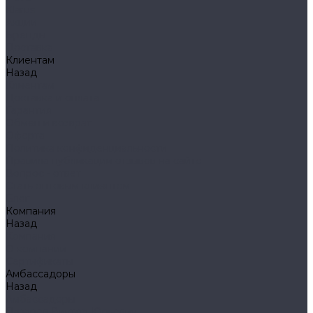
Klarus
Акции
Бренды
Доставка
Клиентам
Назад
Клиентам
Доставка и оплата
Гарантия
Обмен и возврат
Оферта
Политика конфиденциальности
Правила публикации отзывов на сайте
Вопрос - ответ
Стать оптовым клиентом
Блог
Компания
Назад
Компания
О компании
Сертификаты
Амбассадоры
Назад
Амбассадоры
Лазарев Виктор Юрьевич