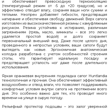
и обеспечивает превосходную термоизоляцию
(температурный режим от -5 до +20 градусов), но и
эффективно отводит влагу, сохраняя ваши ноги сухими и
теплыми. Неопрен добавляет гибкости, предотвращая
натирание и обеспечивая свободу движений. Верх сапога
изготовлен из высококачественной резины с камуфляжным
рисунком. Резина устойчива к истиранию, различным
загрязнениям (грязь, масло, химикаты – все это легко
удаляется простой водой) и долго сохраняет
первоначальный внешний вид. Даже после целого дня,
проведенного в непростых условиях, ваши сапоги будут
выглядеть как новые. Эргономичная анатомическая
колодка разработана с учетом особенностей строения
стопы, что гарантирует идеальную посадку и
предотвращает усталость ног даже после длительного
использования.
Яркая оранжевая внутренняя подкладка сапог Huntlandia
технологичная и прочная. Она обеспечивает эффективный
воздухообмен и отвод влаги, что позволяет поддерживать
комфортные условия внутри сапога на протяжении всего
дня. Это особенно важно для тех, кто проводит много
времени на улице в сырую погоду.
Рельефный протектор подошвы – это залог уверенной