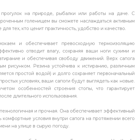
т прогулок на природе, рыбалки или работы на даче. С
роченным голенищем вы сможете наслаждаться активным
для тех, кто ценит практичность, удобство и качество.
мокаем и обеспечивает превосходную термоизоляцию
ффективно отводит влагу, сохраняя ваши ноги сухими и
атирание и обеспечивая свободу движений. Верх сапога
ым рисунком. Резина устойчива к истиранию, различным
даляется простой водой) и долго сохраняет первоначальный
ростых условиях, ваши сапоги будут выглядеть как новые.
учетом особенностей строения стопы, что гарантирует
после длительного использования.
 технологичная и прочная. Она обеспечивает эффективный
ь комфортные условия внутри сапога на протяжении всего
мени на улице в сырую погоду.