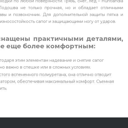
дки по любой поверхности. Грязь, снег, лед – Huntlandia
Подошва не только прочная, но и обладает отличными
авы и позвоночник. Для дополнительной защиты пятка и
зносостойкость сапог и защищающими ногу от ударов.
 оснащены практичными деталями,
ие еще более комфортным:
агодаря этим элементам надевание и снятие сапог
но важно в спешке или в сложных условиях.
стого вспененного полиуретана, она отлично отводит
затором, обеспечивая максимальный комфорт. Съемная
ить.