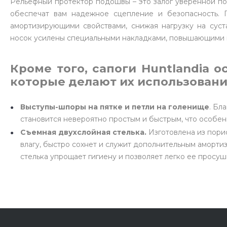
Рельефный протектор подошвы – это залог уверенной похо
обеспечат вам надежное сцепление и безопасность. 
амортизирующими свойствами, снижая нагрузку на суст
носок усилены специальными накладками, повышающими и
Кроме того, сапоги Huntlandia
которые делают их использован
Выступы-шпоры на пятке и петли на голенище
. Бл
становится невероятно простым и быстрым, что особен
Съемная двухслойная стелька.
Изготовлена из пори
влагу, быстро сохнет и служит дополнительным аморти
стелька упрощает гигиену и позволяет легко ее просуш