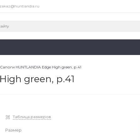
zakaz@huntlandia.ru
Сапоги HUNTLANDIA Edge High green, р.41
gh green, р.41
Таблица размеров
Размер