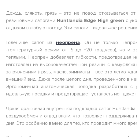
Дождь, слякоть, грязь – это не повод отказываться о
резиновыми сапогами
Huntlandia Edge High green
с уко
отдыхом в любую погоду. Эти сапоги – идеальное решение 
Голенище сапог из
неопрена
. Он не только непро
(температурный режим от -5 до +20 градусов), но и э
теплыми. Неопрен добавляет гибкости, предотвращая н
изготовлен из высококачественной резины с камуфляжн
загрязнениям (грязь, масло, химикаты – все это легко у
внешний вид. Даже после целого дня, проведенного в неп
Эргономичная анатомическая колодка разработана с 
идеальную посадку и предотвращает усталость ног даже 
Яркая оранжевая внутренняя подкладка сапог Huntlandia
воздухообмен и отвод влаги, что позволяет поддерживат
дня. Это особенно важно для тех, кто проводит много вре