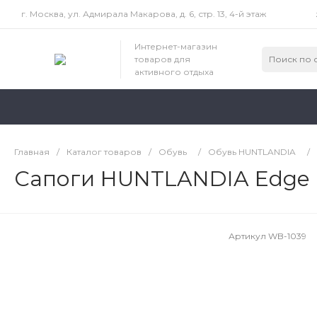
г. Москва, ул. Адмирала Макарова, д. 6, стр. 13, 4-й этаж
Интернет-магазин
товаров для
активного отдыха
Главная
/
Каталог товаров
/
Обувь
/
Обувь HUNTLANDIA
/
Сапоги HUNTLANDIA Edge Hi
Артикул
WB-1039