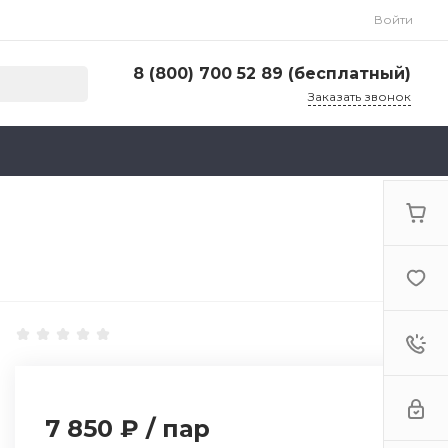
Войти
8 (800) 700 52 89 (бесплатный)
Заказать звонок
8 (800) 700 52 89 (бесплатный)
г. Москва, ул. Адмирала Макарова, д. 6, стр.
13, 4-й этаж
Пн-Пт: 9:00-18:00 Cб-Вс: Выходной
zakaz@huntlandia.ru
7 850 ₽
/
пар