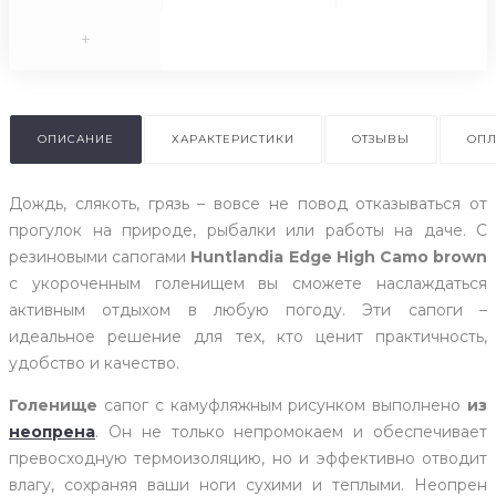
+
ОПИСАНИЕ
ХАРАКТЕРИСТИКИ
ОТЗЫВЫ
ОПЛ
Дождь, слякоть, грязь – вовсе не повод отказываться от
прогулок на природе, рыбалки или работы на даче. С
резиновыми сапогами
Huntlandia Edge High Camo brown
с укороченным голенищем вы сможете наслаждаться
активным отдыхом в любую погоду. Эти сапоги –
идеальное решение для тех, кто ценит практичность,
удобство и качество.
Голенище
сапог с камуфляжным рисунком выполнено
из
неопрена
. Он не только непромокаем и обеспечивает
превосходную термоизоляцию, но и эффективно отводит
влагу, сохраняя ваши ноги сухими и теплыми. Неопрен