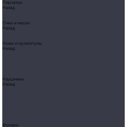
Перчатки
Назад
Перчатки
Mechanix
Очки и маски
Назад
Очки и маски
WileyX
Ножи и мультитулы
Назад
Ножи и мультитулы
HL
Leatherman
Morakniv
Opinel
Наушники
Назад
Наушники
Peltor
Earmor
FCS AMP
Sordin
HL by ZOHAN
Impact Sport
Фонари