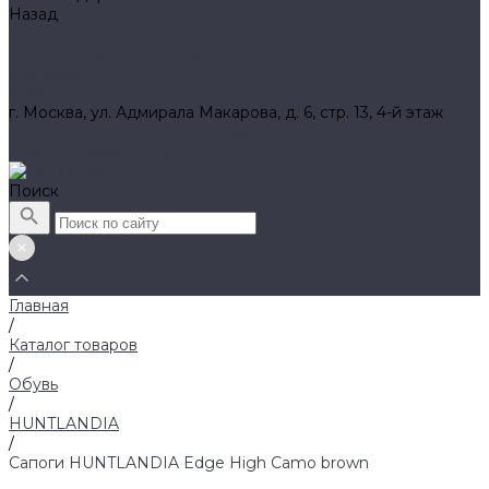
Назад
Амбассадоры
Лазарев Виктор Юрьевич
Вакансии
Контакты
г. Москва, ул. Адмирала Макарова, д. 6, стр. 13, 4-й этаж
8 (800) 700 52 89 (бесплатный)
zakaz@huntlandia.ru
Поиск
Главная
/
Каталог товаров
/
Обувь
/
HUNTLANDIA
/
Сапоги HUNTLANDIA Edge High Camo brown