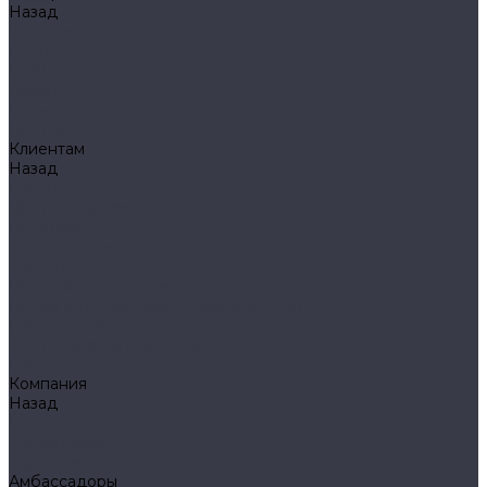
Назад
Фонари
Petzl
Klarus
Акции
Бренды
Доставка
Клиентам
Назад
Клиентам
Доставка и оплата
Гарантия
Обмен и возврат
Оферта
Политика конфиденциальности
Правила публикации отзывов на сайте
Вопрос - ответ
Стать оптовым клиентом
Блог
Компания
Назад
Компания
О компании
Сертификаты
Амбассадоры