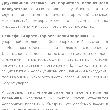
Двухслойная стелька из пористого вспененного
полиуретана
отлично отводит влагу, быстро сохнет и
служит дополнительным амортизатором, обеспечивая
максимальный комфорт. Кроме того, съемная стелька
упрощает гигиену и позволяет легко ее просушить.
Рельефный протектор резиновой подошвы
– это залог
уверенной походки по любой поверхности. Грязь, снег, лед
– Huntlandia обеспечат вам надежное сцепление и
безопасность. Подошва не только прочная, но и обладает
отличными амортизирующими свойствами, снижая
нагрузку на суставы и позвоночник. Для дополнительной
защиты пятка и носок усилены специальными накладками,
повышающими износостойкость сапог и защищающими
ногу от ударов.
А благодаря
выступам-шпорам на пятке и петле на
голенище
надевание и снятие сапог становится
невероятно простым и быстрым, что особенно важно в
спешке или в сложных условиях.