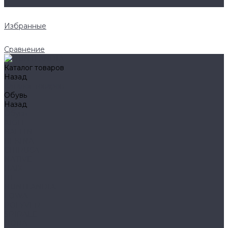
0
Избранные
Сравнение
Каталог товаров
Назад
Каталог товаров
Обувь
Назад
Обувь
AIGLE
BAFFIN
BEKINA
CHIRUCA
NATIVE
HAIX
HL
HUNTLANDIA
LOWA
POLYVER
SPIRALE
NORA