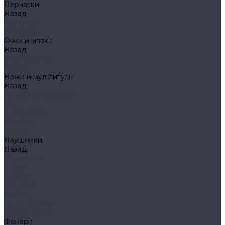
Перчатки
Назад
Перчатки
Mechanix
Очки и маски
Назад
Очки и маски
WileyX
Ножи и мультитулы
Назад
Ножи и мультитулы
HL
Leatherman
Morakniv
Opinel
Наушники
Назад
Наушники
Peltor
Earmor
FCS AMP
Sordin
HL by ZOHAN
Impact Sport
Фонари