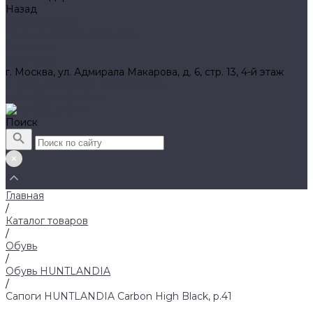
Назад
Амбассадоры
Лазарев Виктор Юрьевич
Вакансии
Контакты
г. Москва, ул. Адмирала Макарова, д. 6, стр. 13, 4-й этаж
8 (800) 700 52 89 (бесплатный)
zakaz@huntlandia.ru
Поиск
Главная
/
Каталог товаров
/
Обувь
/
Обувь HUNTLANDIA
/
Сапоги HUNTLANDIA Carbon High Black, р.41