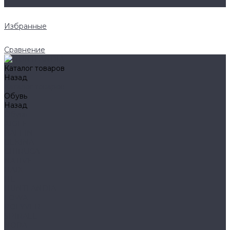
0
Избранные
Сравнение
Каталог товаров
Назад
Каталог товаров
Обувь
Назад
Обувь
AIGLE
BAFFIN
BEKINA
CHIRUCA
NATIVE
HAIX
HL
HUNTLANDIA
LOWA
POLYVER
SPIRALE
NORA