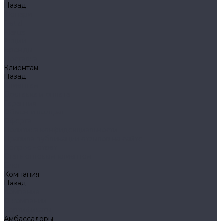
Назад
Фонари
Petzl
Klarus
Акции
Бренды
Доставка
Клиентам
Назад
Клиентам
Доставка и оплата
Гарантия
Обмен и возврат
Оферта
Политика конфиденциальности
Правила публикации отзывов на сайте
Вопрос - ответ
Стать оптовым клиентом
Блог
Компания
Назад
Компания
О компании
Сертификаты
Амбассадоры