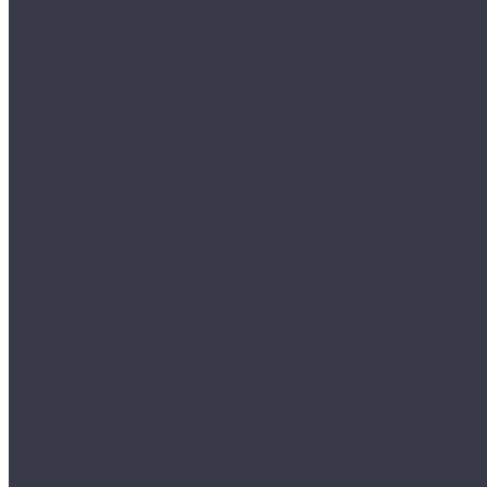
HAIX
HL
HUNTLANDIA
LOWA
POLYVER
SPIRALE
NORA
Перчатки
Mechanix
Очки и маски
WileyX
Ножи и мультитулы
HL
Leatherman
Morakniv
Opinel
Наушники
Peltor
Earmor
FCS AMP
Sordin
HL by ZOHAN
Impact Sport
Фонари
Petzl