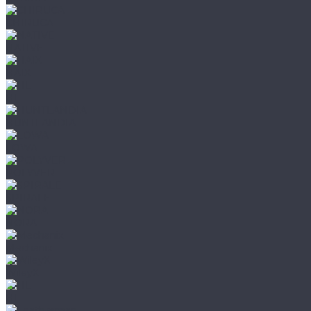
CHIRUCA
NATIVE
HAIX
HL
HUNTLANDIA
LOWA
POLYVER
SPIRALE
NORA
Mechanix
WileyX
HL