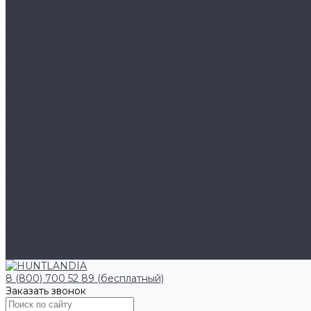
Klarus
Акции
Бренды
Доставка
Клиентам
Доставка и оплата
Гарантия
Обмен и возврат
Оферта
Политика конфиденциальности
Правила публикации отзывов на сайте
Вопрос - ответ
Стать оптовым клиентом
Блог
Компания
О компании
Сертификаты
Амбассадоры
Лазарев Виктор Юрьевич
Вакансии
Контакты
8 (800) 700 52 89 (бесплатный)
Заказать звонок