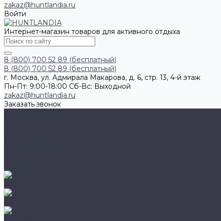
zakaz@huntlandia.ru
Войти
Интернет-магазин товаров для активного отдыха
8 (800) 700 52 89 (бесплатный)
8 (800) 700 52 89 (бесплатный)
г. Москва, ул. Адмирала Макарова, д. 6, стр. 13, 4-й этаж
Пн-Пт: 9:00-18:00 Cб-Вс: Выходной
zakaz@huntlandia.ru
Заказать звонок
Каталог товаров
Обувь
Перчатки
Очки и маски
Ножи и мультитулы
Наушники
Фонари
AIGLE
BAFFIN
BEKINA