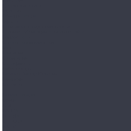
Клиентам
Доставка и оплата
Гарантия
Обмен и возврат
Оферта
Политика конфиденциальности
Правила публикации отзывов на сайте
Вопрос - ответ
Стать оптовым клиентом
Блог
Компания
О компании
Сертификаты
Амбассадоры
Лазарев Виктор Юрьевич
Вакансии
Контакты
...
Каталог товаров
Обувь
AIGLE
BAFFIN
BEKINA
CHIRUCA
NATIVE