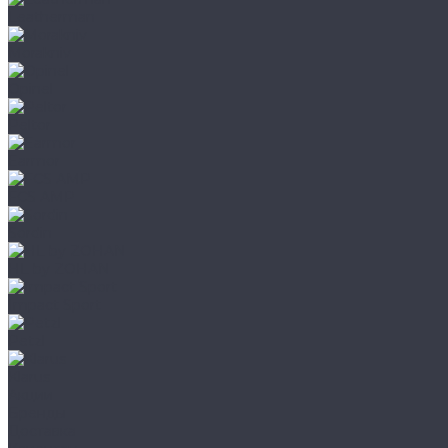
Leatherman
Morakniv
Opinel
Peltor
Earmor
FCS AMP
Sordin
HL by ZOHAN
Impact Sport
Petzl
Klarus
Акции
Бренды
Доставка