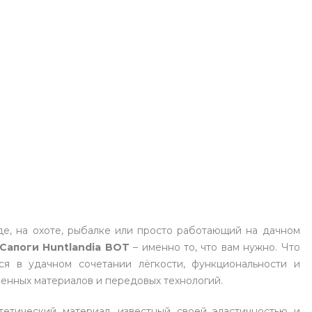
де, на охоте, рыбалке или просто работающий на дачном
Сапоги Huntlandia BOT
– именно то, что вам нужно. Что
ся в удачном сочетании лёгкости, функциональности и
енных материалов и передовых технологий.
нтетический материал, известный своей эластичностью и