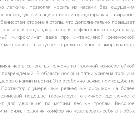
но легкими, позволяя носить их часами без ощущения
 превосходную фиксацию стопы и предотвращая натирание.
обенностей строения стопы, что дополнительно повышает
хнологичная подкладка, которая эффективно отводит влагу,
ный микроклимат даже при интенсивной физической
го материала – выступает в роли отличного амортизатора,
жняя часть сапога выполнена из прочной износостойкой
х повреждений. В области носка и пятки усилена толщина
даров о камни и ветки. Это особенно важно при ходьбе по
. Протектор с умеренным рельефным рисунком на более
резиновой подошве гарантирует отличное сцепление с
дит для движения по мягким лесным тропам. Высокое
 и грязи, позволяя комфортно чувствовать себя в любых