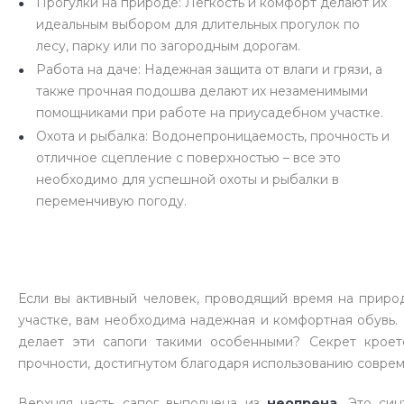
Прогулки на природе: Легкость и комфорт делают их
идеальным выбором для длительных прогулок по
лесу, парку или по загородным дорогам.
Работа на даче: Надежная защита от влаги и грязи, а
также прочная подошва делают их незаменимыми
помощниками при работе на приусадебном участке.
Охота и рыбалка: Водонепроницаемость, прочность и
отличное сцепление с поверхностью – все это
необходимо для успешной охоты и рыбалки в
переменчивую погоду.
Если вы активный человек, проводящий время на приро
участке, вам необходима надежная и комфортная обувь.
делает эти сапоги такими особенными? Секрет кроет
прочности, достигнутом благодаря использованию соврем
Верхняя часть сапог выполнена из
неопрена
. Это си