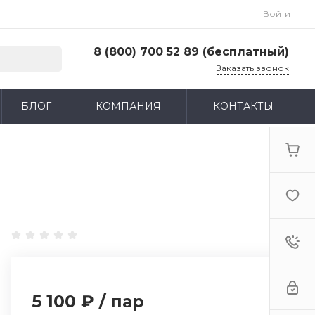
Войти
8 (800) 700 52 89 (бесплатный)
Заказать звонок
8 (800) 700 52 89 (бесплатный)
БЛОГ
КОМПАНИЯ
КОНТАКТЫ
г. Москва, ул. Адмирала Макарова, д. 6, стр.
13, 4-й этаж
Пн-Пт: 9:00-18:00 Cб-Вс: Выходной
zakaz@huntlandia.ru
5 100 ₽
/
пар