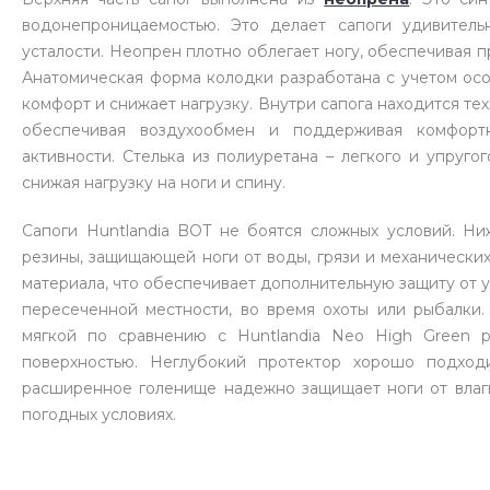
водонепроницаемостью. Это делает сапоги удивитель
усталости. Неопрен плотно облегает ногу, обеспечивая
Анатомическая форма колодки разработана с учетом ос
комфорт и снижает нагрузку. Внутри сапога находится те
обеспечивая воздухообмен и поддерживая комфорт
активности. Стелька из полиуретана – легкого и упруго
снижая нагрузку на ноги и спину.
Сапоги Huntlandia BOT не боятся сложных условий. Ни
резины, защищающей ноги от воды, грязи и механически
материала, что обеспечивает дополнительную защиту от у
пересеченной местности, во время охоты или рыбалки
мягкой по сравнению с Huntlandia Neo High Green 
поверхностью. Неглубокий протектор хорошо подхо
расширенное голенище надежно защищает ноги от влаги
погодных условиях.