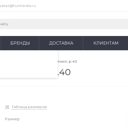
zakaz@huntlandia.ru
пециалистами и
айте. Продолжая
 его использования.
БРЕНДЫ
ДОСТАВКА
КЛИЕНТАМ
фиденциальности
.
Сапоги HUNTLANDIA BOT High Brown, р.40
gh Brown, р.40
Таблица размеров
Размер